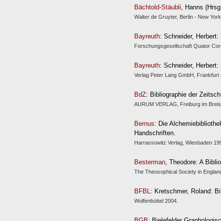
Bächtold-Stäubli
, Hanns (Hrsg
Walter de Gruyter, Berlin - New Yor
Bayreuth
: Schneider, Herbert:
Forschungsgesellschaft Quator Cor
Bayreuth
: Schneider, Herbert:
Verlag Peter Lang GmbH, Frankfurt
BdZ
: Bibliographie der Zeitsc
AURUM VERLAG, Freiburg im Breisgau
Bernus
: Die Alchemiebiblioth
Handschriften.
Harrassowitz Verlag, Wiesbaden 199
Besterman
, Theodore: A Bibli
The Theosophical Society in Englan
BFBL
: Kretschmer, Roland: Bi
Wolfenbüttel 2004.
BGB
: Bielefelder Graphologis