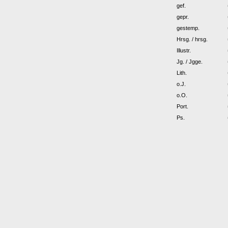
gef.
gepr.
gestemp.
Hrsg. / hrsg.
Illustr.
Jg. / Jgge.
Lith.
o.J.
o.O.
Port.
Ps.