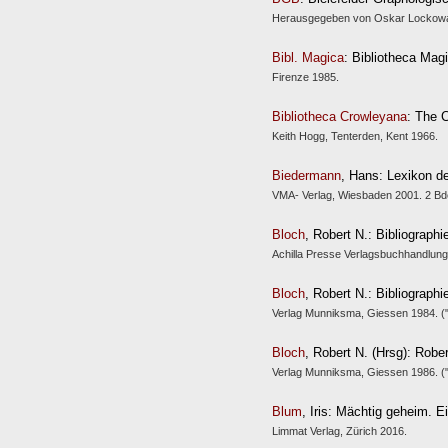
Herausgegeben von Oskar Lockowand
Bibl. Magica
: Bibliotheca Mag
Firenze 1985.
Bibliotheca Crowleyana
: The C
Keith Hogg, Tenterden, Kent 1966.
Biedermann
, Hans: Lexikon d
VMA- Verlag, Wiesbaden 2001. 2 Bd
Bloch
, Robert N.: Bibliograp
Achilla Presse Verlagsbuchhandlung
Bloch
, Robert N.: Bibliograp
Verlag Munniksma, Giessen 1984.
Bloch
, Robert N. (Hrsg): Robe
Verlag Munniksma, Giessen 1986.
Blum
, Iris: Mächtig geheim. 
Limmat Verlag, Zürich 2016.