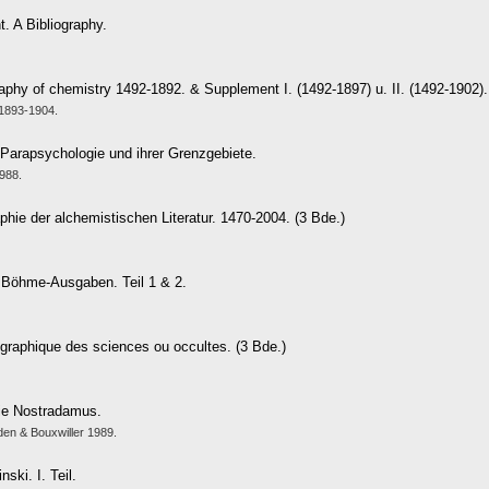
t. A Bibliography.
graphy of chemistry 1492-1892. & Supplement I. (1492-1897) u. II. (1492-1902).
 1893-1904.
 Parapsychologie und ihrer Grenzgebiete.
988.
raphie der alchemistischen Literatur. 1470-2004. (3 Bde.)
 Böhme-Ausgaben. Teil 1 & 2.
iographique des sciences ou occultes. (3 Bde.)
hie Nostradamus.
den & Bouxwiller 1989.
nski. I. Teil.