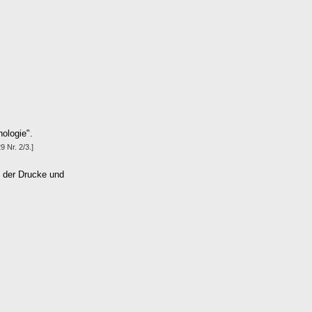
hologie".
 Nr. 2/3.]
g der Drucke und