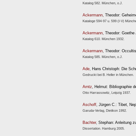
Katalog 582. München, o.J.
Ackermann
, Theodor: Geheim
Kataloge 594-97 u. 599 (I-V) Münc
Ackermann
, Theodor: Goethe /
Katalog 610. München 1932.
Ackermann
, Theodor: Occulti
Katalog 585. München, o.J.
Ade
, Hans Christoph: Die Sch
Gedruckt bei B. Heller in München.
Arntz
, Helmut: Bibliographie 
Otto Harrassowitz, Leipzig 1937.
Aschoff
, Jürgen C.: Tibet, N
Garuda-Verlag, Dietikon 1992.
Bachter
, Stephan: Anleitung 
Dissertation. Hamburg 2005.