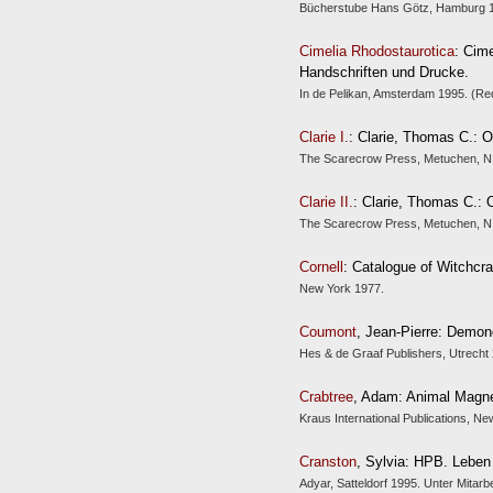
Bücherstube Hans Götz, Hamburg 
Cimelia Rhodostaurotica
: Cim
Handschriften und Drucke.
In de Pelikan, Amsterdam 1995. (Reda
Clarie I.
: Clarie, Thomas C.: O
The Scarecrow Press, Metuchen, N.
Clarie II.
: Clarie, Thomas C.: 
The Scarecrow Press, Metuchen, N.
Cornell
: Catalogue of Witchcraf
New York 1977.
Coumont
, Jean-Pierre: Demon
Hes & de Graaf Publishers, Utrecht
Crabtree
, Adam: Animal Magne
Kraus International Publications, Ne
Cranston
, Sylvia: HPB. Leben
Adyar, Satteldorf 1995. Unter Mitarb