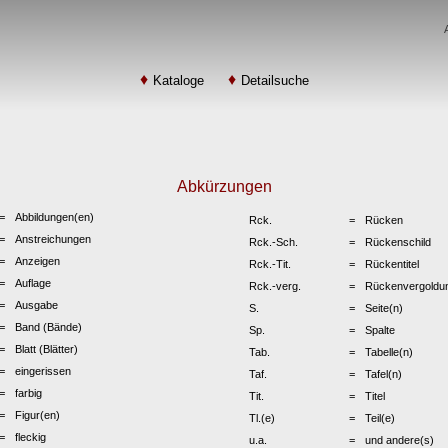
Kataloge
Detailsuche
Abkürzungen
Abbildungen(en)
Rck.
Rücken
Anstreichungen
Rck.-Sch.
Rückenschild
Anzeigen
Rck.-Tit.
Rückentitel
Auflage
Rck.-verg.
Rückenvergoldu
Ausgabe
S.
Seite(n)
Band (Bände)
Sp.
Spalte
Blatt (Blätter)
Tab.
Tabelle(n)
eingerissen
Taf.
Tafel(n)
farbig
Tit.
Titel
Figur(en)
Tl.(e)
Teil(e)
fleckig
u.a.
und andere(s)