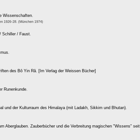
e Wissenschaften.
hen 1926-28. (München 1974)
 Schiller / Faust.
smus.
riften des Bô Yin Râ. [Im Verlag der Weissen Bücher]
der Runenkunde.
epal und der Kulturraum des Himalaya (mit Ladakh, Sikkim und Bhutan).
zum Aberglauben. Zauberbücher und die Verbreitung magischen "Wissens" seit