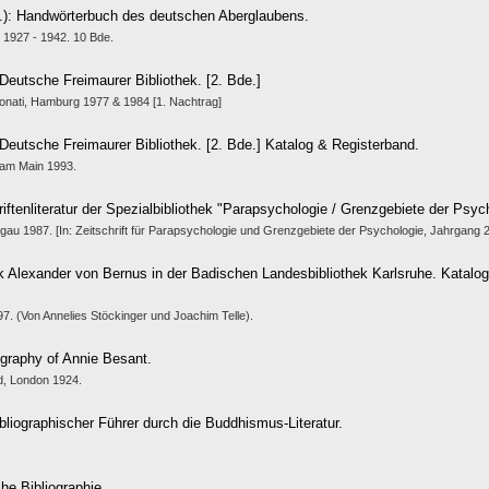
.): Handwörterbuch des deutschen Aberglaubens.
k 1927 - 1942. 10 Bde.
 Deutsche Freimaurer Bibliothek. [2. Bde.]
onati, Hamburg 1977 & 1984 [1. Nachtrag]
 Deutsche Freimaurer Bibliothek. [2. Bde.] Katalog & Registerband.
 am Main 1993.
hriftenliteratur der Spezialbibliothek "Parapsychologie / Grenzgebiete der Psyc
 1987. [In: Zeitschrift für Parapsychologie und Grenzgebiete der Psychologie, Jahrgang 29
ek Alexander von Bernus in der Badischen Landesbibliothek Karlsruhe. Katalo
7. (Von Annelies Stöckinger und Joachim Telle).
ography of Annie Besant.
d, London 1924.
bliographischer Führer durch die Buddhismus-Literatur.
che Bibliographie.