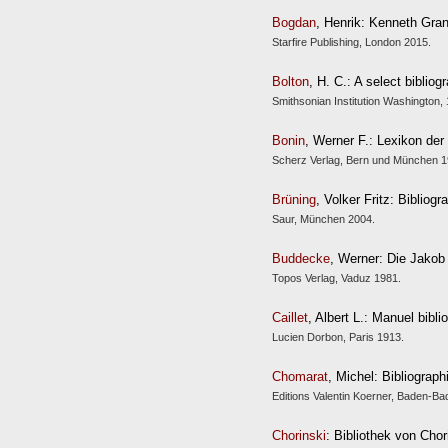
Bogdan
, Henrik: Kenneth Gran
Starfire Publishing, London 2015.
Bolton
, H. C.: A select biblio
Smithsonian Institution Washington,
Bonin
, Werner F.: Lexikon der
Scherz Verlag, Bern und München 1
Brüning
, Volker Fritz: Bibliog
Saur, München 2004.
Buddecke
, Werner: Die Jakob
Topos Verlag, Vaduz 1981.
Caillet
, Albert L.: Manuel bibl
Lucien Dorbon, Paris 1913.
Chomarat
, Michel: Bibliograp
Editions Valentin Koerner, Baden-Ba
Chorinski
: Bibliothek von Chori