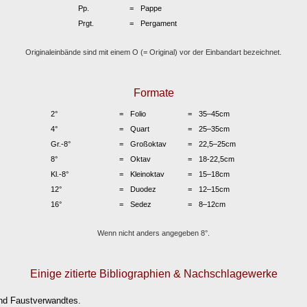
Pp.
Pappe
Prgt.
Pergament
Originaleinbände sind mit einem O (= Original) vor der Einbandart bezeichnet.
Formate
2°
Folio
35–45cm
4°
Quart
25–35cm
Gr.-8°
Großoktav
22,5–25cm
8°
Oktav
18-22,5cm
Kl.-8°
Kleinoktav
15–18cm
12°
Duodez
12–15cm
16°
Sedez
8–12cm
Wenn nicht anders angegeben 8°.
Einige zitierte Bibliographien & Nachschlagewerke
und Faustverwandtes.