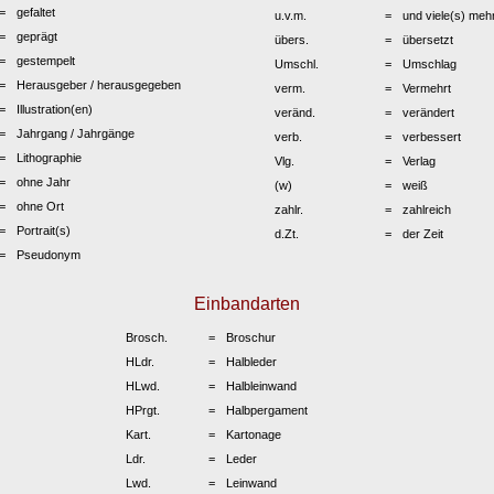
gefaltet
u.v.m.
und viele(s) meh
geprägt
übers.
übersetzt
gestempelt
Umschl.
Umschlag
Herausgeber / herausgegeben
verm.
Vermehrt
Illustration(en)
veränd.
verändert
Jahrgang / Jahrgänge
verb.
verbessert
Lithographie
Vlg.
Verlag
ohne Jahr
(w)
weiß
ohne Ort
zahlr.
zahlreich
Portrait(s)
d.Zt.
der Zeit
Pseudonym
Einbandarten
Brosch.
Broschur
HLdr.
Halbleder
HLwd.
Halbleinwand
HPrgt.
Halbpergament
Kart.
Kartonage
Ldr.
Leder
Lwd.
Leinwand