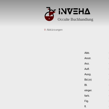
Occulte Buchhandlung
Abkürzungen
Abb.
Anstr.
Anz.
Aufl.
Ausg.
Bd.(e)
Bl.
einger.
farb.
Fig.
fl.