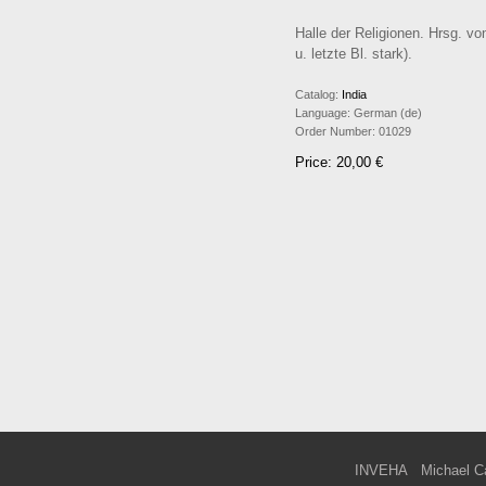
Halle der Religionen. Hrsg. von
u. letzte Bl. stark).
Catalog:
India
Language:
German (de)
Order Number:
01029
Price: 20,00 €
INVEHA
Michael C