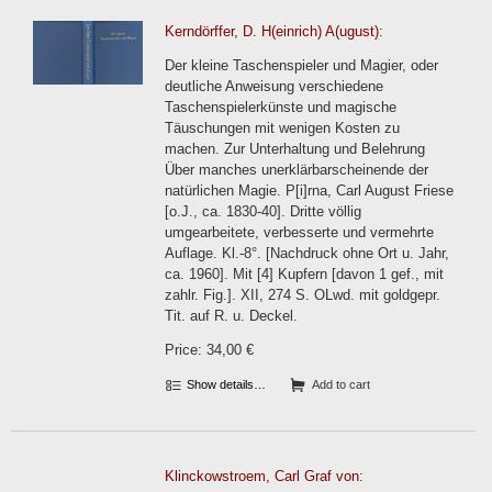
Kerndörffer, D. H(einrich) A(ugust):
Der kleine Taschenspieler und Magier, oder
deutliche Anweisung verschiedene
Taschenspielerkünste und magische
Täuschungen mit wenigen Kosten zu
machen. Zur Unterhaltung und Belehrung
Über manches unerklärbarscheinende der
natürlichen Magie. P[i]rna, Carl August Friese
[o.J., ca. 1830-40]. Dritte völlig
umgearbeitete, verbesserte und vermehrte
Auflage. Kl.-8°. [Nachdruck ohne Ort u. Jahr,
ca. 1960]. Mit [4] Kupfern [davon 1 gef., mit
zahlr. Fig.]. XII, 274 S. OLwd. mit goldgepr.
Tit. auf R. u. Deckel.
Price: 34,00 €
Show details…
Add to cart
Klinckowstroem, Carl Graf von: