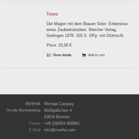
Trixini:
Der Magier mit dem Blauen Stein. Erlebnisse
eines Zauberkünstlers. Bleicher Verlag,
Gerlingen 1978. 155 S. OPp. mit OUmschl.
Price: 20,00 €
Show details…
Add to cart
INVEHA
Michael Caspary
Mühlgäßchen 4
Occulte Buchhandlung
63633 Birstein
Phone
+49 (0)6054 908991
E-Mail
info
inveha.com
(at)