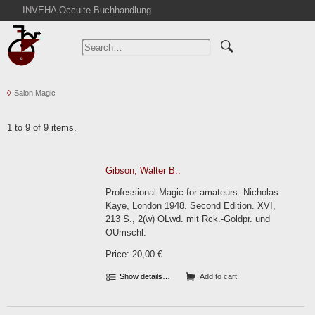
INVEHA Occulte Buchhandlung
Home
Advanced Search
Catalogs
Salon Magic
Cart
News
1 to 9 of 9 items.
Purchase
Abbreviations
Gibson, Walter B.:
Contact
Professional Magic for amateurs. Nicholas
Terms
Kaye, London 1948. Second Edition. XVI,
213 S., 2(w) OLwd. mit Rck.-Goldpr. und
Withdrawal
OUmschl.
Privacy Policy
Price: 20,00 €
Imprint
Show details…
Add to cart