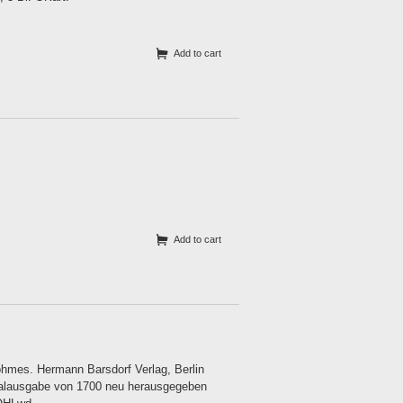
Add to cart
Add to cart
öhmes. Hermann Barsdorf Verlag, Berlin
inalausgabe von 1700 neu herausgegeben