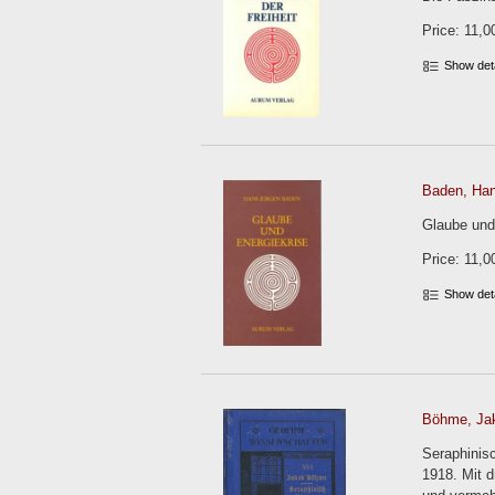
Price: 11,0
Show det
Baden, Han
Glaube und
Price: 11,0
Show det
Böhme, Ja
Seraphinis
1918. Mit 