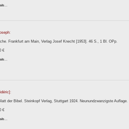
ails…
Joseph:
he. Frankfurt am Main, Verlag Josef Knecht [1953]. 46 S., 1 Bl. OPp.
0 €
ails…
édéric]:
latt der Bibel. Steinkopf Verlag, Stuttgart 1924. Neunundzwanzigste Auflage. 
0 €
ails…