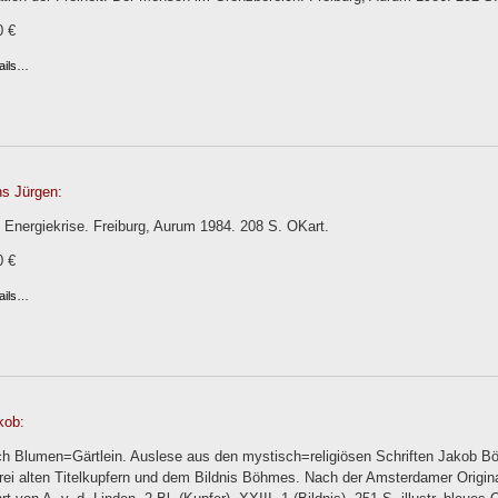
0 €
ails…
s Jürgen:
 Energiekrise. Freiburg, Aurum 1984. 208 S. OKart.
0 €
ails…
kob:
ch Blumen=Gärtlein. Auslese aus den mystisch=religiösen Schriften Jakob B
drei alten Titelkupfern und dem Bildnis Böhmes. Nach der Amsterdamer Orig