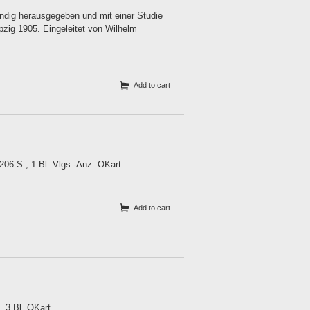
dig herausgegeben und mit einer Studie
pzig 1905. Eingeleitet von Wilhelm
Add to cart
06 S., 1 Bl. Vlgs.-Anz. OKart.
Add to cart
, 3 Bl. OKart.