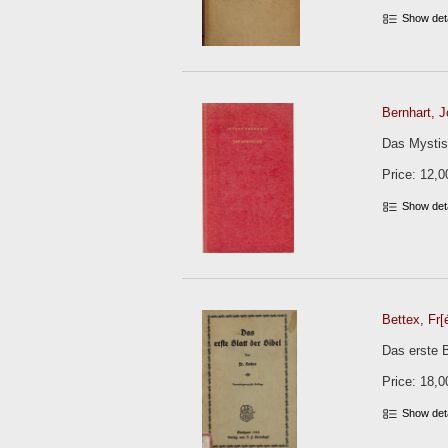
Show det
Bernhart, 
Das Mystisc
Price: 12,0
Show det
Bettex, Fr[
Das erste B
Price: 18,0
Show det