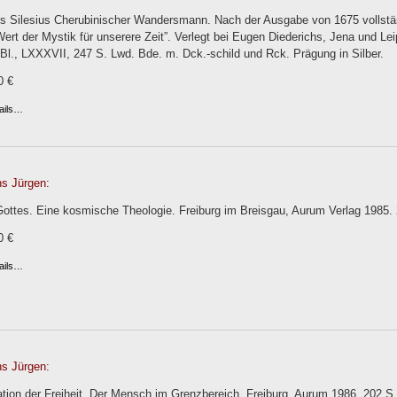
s Silesius Cherubinischer Wandersmann. Nach der Ausgabe von 1675 vollstän
ert der Mystik für unserere Zeit”. Verlegt bei Eugen Diederichs, Jena und Lei
Bl., LXXXVII, 247 S. Lwd. Bde. m. Dck.-schild und Rck. Prägung in Silber.
0 €
ails…
s Jürgen:
ottes. Eine kosmische Theologie. Freiburg im Breisgau, Aurum Verlag 1985. 2
0 €
ails…
s Jürgen:
tion der Freiheit. Der Mensch im Grenzbereich. Freiburg, Aurum 1986. 202 S.