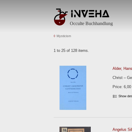
Occulte Buchhandlung
Mysticism
1 to 25 of 128 items.
Alder, Hans
Christ – G
Price: 6,00
Show det
Angelus Sil