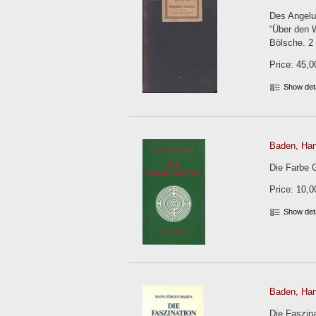
Des Angelu
“Über den W
Bölsche. 2 
Price: 45,0
Show det
Baden, Han
Die Farbe G
Price: 10,0
Show det
Baden, Han
Die Faszina