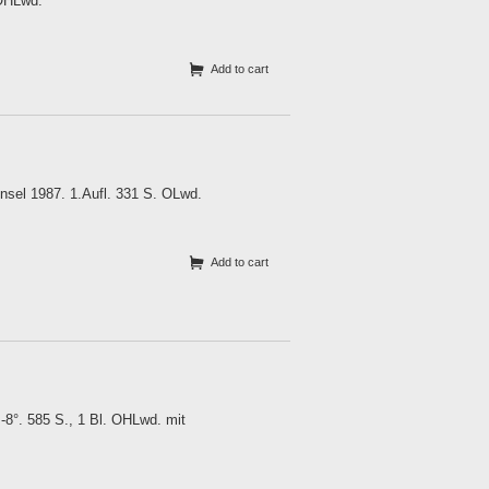
 OHLwd.
Add to cart
Insel 1987. 1.Aufl. 331 S. OLwd.
Add to cart
8°. 585 S., 1 Bl. OHLwd. mit