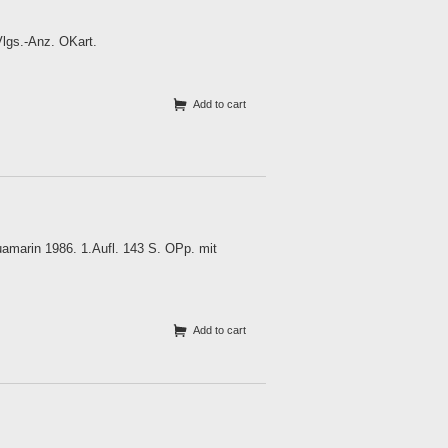
Vlgs.-Anz. OKart.
Add to cart
marin 1986. 1.Aufl. 143 S. OPp. mit
Add to cart