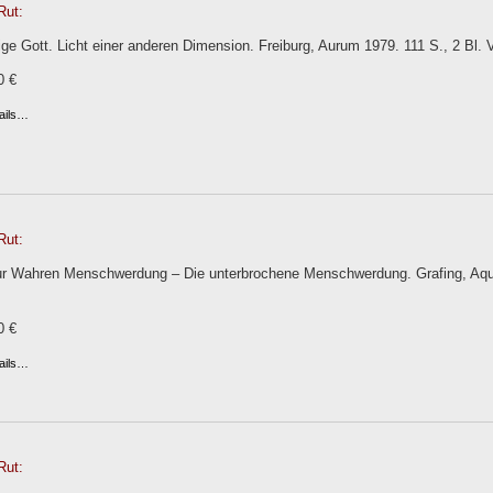
Rut:
ge Gott. Licht einer anderen Dimension. Freiburg, Aurum 1979. 111 S., 2 Bl. 
0 €
ails…
Rut:
r Wahren Menschwerdung – Die unterbrochene Menschwerdung. Grafing, Aqua
0 €
ails…
Rut: