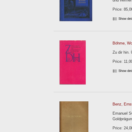
und vermehr
Price: 85,0
Show det
Böhme, Wol
Zu dir hin.
Price: 11,0
Show det
Benz, Erns
Emanuel Sw
Goldprägun
Price: 24,0