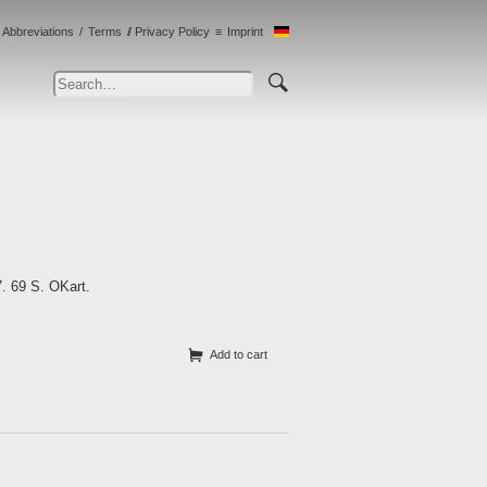
Abbreviations
Terms
Privacy Policy
Imprint
. 69 S. OKart.
Add to cart