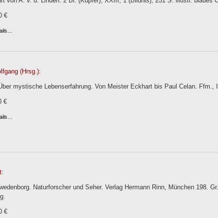
t von A. v. d. Linden. 2 Bl. (Kupfer), XXIII, 1 (Bildnis), 251 S. illustr. blaues
0 €
ails…
fgang (Hrsg.):
 Über mystische Lebenserfahrung. Von Meister Eckhart bis Paul Celan. Ffm., 
0 €
ails…
t:
edenborg. Naturforscher und Seher. Verlag Hermann Rinn, München 198. Gr.-
g.
0 €