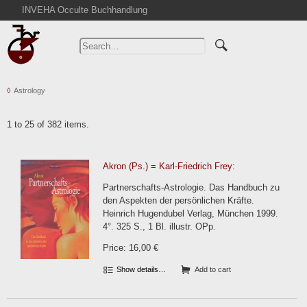
INVEHA Occulte Buchhandlung
Home
Advanced Search
Catalogs
Astrology
Cart
News
1 to 25 of 382 items.
Purchase
Abbreviations
Akron (Ps.) = Karl-Friedrich Frey:
Contact
Partnerschafts-Astrologie. Das Handbuch zu
Terms
den Aspekten der persönlichen Kräfte.
Heinrich Hugendubel Verlag, München 1999.
Withdrawal
4°. 325 S., 1 Bl. illustr. OPp.
Privacy Policy
Price: 16,00 €
Imprint
Show details…
Add to cart