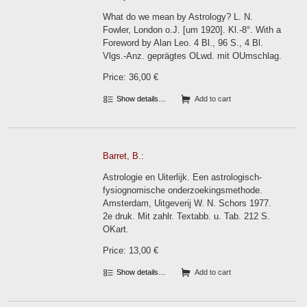
What do we mean by Astrology? L. N.
Fowler, London o.J. [um 1920]. Kl.-8°. With a
Foreword by Alan Leo. 4 Bl., 96 S., 4 Bl.
Vlgs.-Anz. geprägtes OLwd. mit OUmschlag.
Price: 36,00 €
Show details…
Add to cart
Barret, B.:
Astrologie en Uiterlijk. Een astrologisch-
fysiognomische onderzoekingsmethode.
Amsterdam, Uitgeverij W. N. Schors 1977.
2e druk. Mit zahlr. Textabb. u. Tab. 212 S.
OKart.
Price: 13,00 €
Show details…
Add to cart