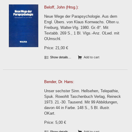
Beloff, John (Hrsg.):
Neue Wege der Parapsychologie. Aus dem
Engl. Übers. von Klaus Kornwachs. Olten u.
Freiburg, Walter-Vlg. 1980. Gr.-8°. Mit
Textabb. 269 S., 1 Bl. Vlgs.-Anz. OLwd. mit
OUmschl.
Price: 21,00 €
Show details…
Add to cart
Bender, Dr. Hans:
Unser sechster Sinn. Hellsehen, Telepathie,
Spuk. Rowohlt Taschenbuch Verlag, Reineck
1973. 21.-30. Tausend. Mit 99 Abbildungen,
davon 44 in Farbe. 148 S., 5 Bl. illustr.
OKart.
Price: 5,00 €
Show details…
Add to cart