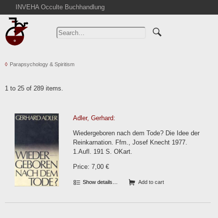
INVEHA Occulte Buchhandlung
Home
Advanced Search
Catalogs
Parapsychology & Spiritism
Cart
News
1 to 25 of 289 items.
Purchase
Abbreviations
Adler, Gerhard:
Contact
Wiedergeboren nach dem Tode? Die Idee der
Terms
Reinkarnation. Ffm., Josef Knecht 1977.
1.Aufl. 191 S. OKart.
Withdrawal
Price: 7,00 €
Privacy Policy
Imprint
Show details…
Add to cart