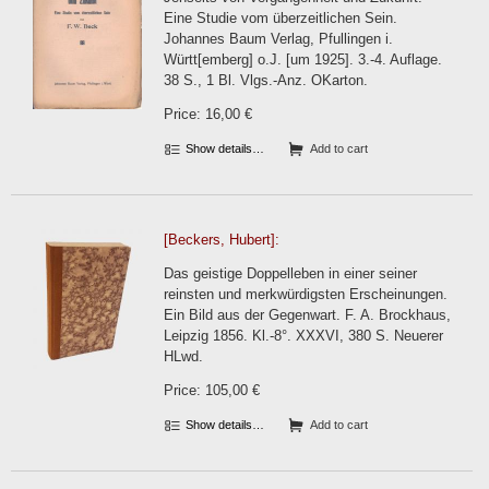
Eine Studie vom überzeitlichen Sein.
Johannes Baum Verlag, Pfullingen i.
Württ[emberg] o.J. [um 1925]. 3.-4. Auflage.
38 S., 1 Bl. Vlgs.-Anz. OKarton.
Price: 16,00 €
Show details…
Add to cart
[Beckers, Hubert]:
Das geistige Doppelleben in einer seiner
reinsten und merkwürdigsten Erscheinungen.
Ein Bild aus der Gegenwart. F. A. Brockhaus,
Leipzig 1856. Kl.-8°. XXXVI, 380 S. Neuerer
HLwd.
Price: 105,00 €
Show details…
Add to cart