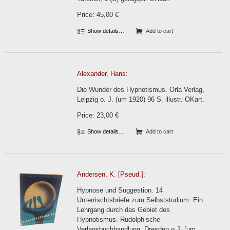
Price: 45,00 €
Show details…
Add to cart
Alexander, Hans:
Die Wunder des Hypnotismus. Orla Verlag,
Leipzig o. J. (um 1920) 96 S. illustr. OKart.
Price: 23,00 €
Show details…
Add to cart
Andersen, K. [Pseud.]:
Hypnose und Suggestion. 14
Unterrischtsbriefe zum Selbststudium. Ein
Lehrgang durch das Gebiet des
Hypnotismus. Rudolph’sche
Verlagsbuchhandlung, Dresden o.J. [um