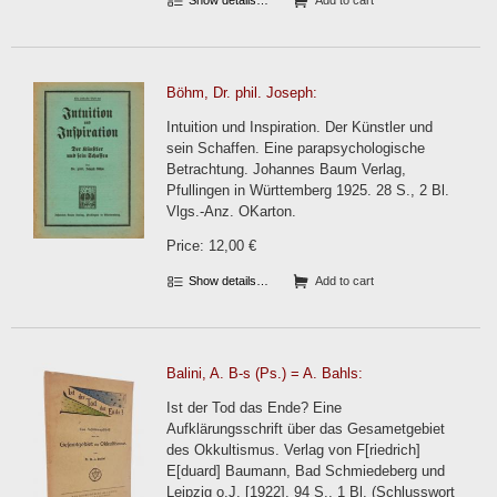
Show details…
Add to cart
Böhm, Dr. phil. Joseph:
Intuition und Inspiration. Der Künstler und
sein Schaffen. Eine parapsychologische
Betrachtung. Johannes Baum Verlag,
Pfullingen in Württemberg 1925. 28 S., 2 Bl.
Vlgs.-Anz. OKarton.
Price: 12,00 €
Show details…
Add to cart
Balini, A. B-s (Ps.) = A. Bahls:
Ist der Tod das Ende? Eine
Aufklärungsschrift über das Gesametgebiet
des Okkultismus. Verlag von F[riedrich]
E[duard] Baumann, Bad Schmiedeberg und
Leipzig o.J. [1922]. 94 S., 1 Bl. (Schlusswort