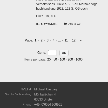
Verhältnisses. Halle a.S., Carl Marhold Vlgs.-
buchhandlung 1922. 122 S. OBrosch.
Price: 18,00 €
Show details…
Add to cart
Page:
1
·
2
·
3
·
4
· ... ·
11
·
12
»
Go to
:
Items per page:
25
·
50
·
100
·
200
·
1000
INVEHA
Michael Caspary
Mühlgäßchen 4
Occulte Buchhandlung
63633 Birstein
Phone
+49 (0)6054 908991