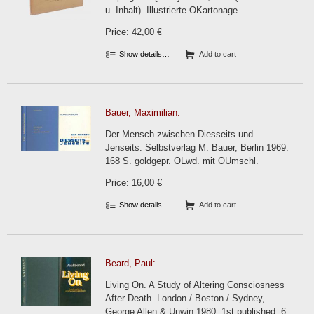
u. Inhalt). Illustrierte OKartonage.
Price: 42,00 €
Show details…
Add to cart
Bauer, Maximilian:
Der Mensch zwischen Diesseits und
Jenseits. Selbstverlag M. Bauer, Berlin 1969.
168 S. goldgepr. OLwd. mit OUmschl.
Price: 16,00 €
Show details…
Add to cart
Beard, Paul:
Living On. A Study of Altering Consciosness
After Death. London / Boston / Sydney,
George Allen & Unwin 1980. 1st published. 6