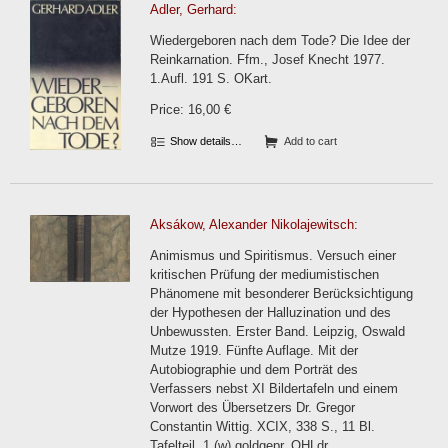
Adler, Gerhard:
Wiedergeboren nach dem Tode? Die Idee der
Reinkarnation. Ffm., Josef Knecht 1977.
1.Aufl. 191 S. OKart.
Price: 16,00 €
Show details…
Add to cart
Aksákow, Alexander Nikolajewitsch:
Animismus und Spiritismus. Versuch einer
kritischen Prüfung der mediumistischen
Phänomene mit besonderer Berücksichtigung
der Hypothesen der Halluzination und des
Unbewussten. Erster Band. Leipzig, Oswald
Mutze 1919. Fünfte Auflage. Mit der
Autobiographie und dem Porträt des
Verfassers nebst XI Bildertafeln und einem
Vorwort des Übersetzers Dr. Gregor
Constantin Wittig. XCIX, 338 S., 11 Bl.
Tafelteil, 1 (w) goldgepr. OHLdr.