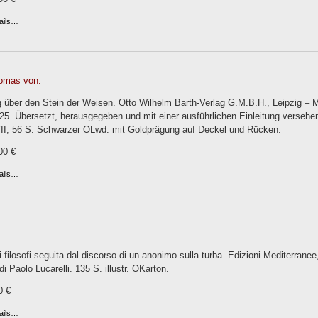
ails…
omas von:
 über den Stein der Weisen. Otto Wilhelm Barth-Verlag G.M.B.H., Leipzig –
25. Übersetzt, herausgegeben und mit einer ausführlichen Einleitung verseh
II, 56 S. Schwarzer OLwd. mit Goldprägung auf Deckel und Rücken.
00 €
ails…
i filosofi seguita dal discorso di un anonimo sulla turba. Edizioni Mediterran
 Paolo Lucarelli. 135 S. illustr. OKarton.
0 €
ails…