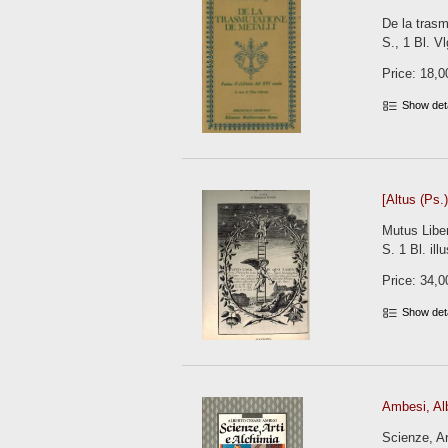
De la trasm
S., 1 Bl. Vl
Price: 18,0
Show det
[Altus (Ps.
Mutus Liber
S. 1 Bl. ill
Price: 34,0
Show det
Ambesi, Al
Scienze, Ar