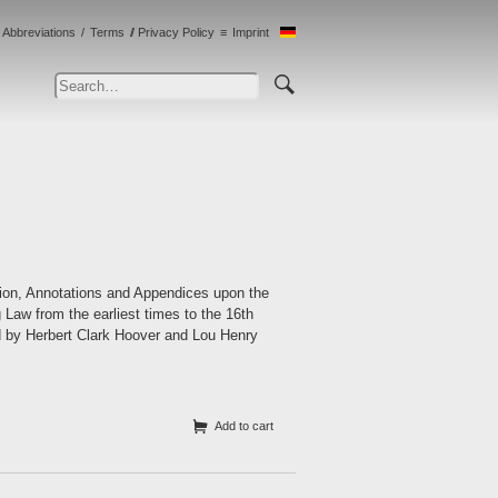
Abbreviations
Terms
Privacy Policy
Imprint
uction, Annotations and Appendices upon the
Law from the earliest times to the 16th
d by Herbert Clark Hoover and Lou Henry
Add to cart