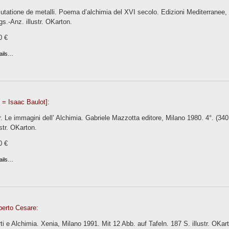
utatione de metalli. Poema d’alchimia del XVI secolo. Edizioni Mediterranee
gs.-Anz. illustr. OKarton.
0 €
ails…
) = Isaac Baulot]:
. Le immagini dell’ Alchimia. Gabriele Mazzotta editore, Milano 1980. 4°. (34
ustr. OKarton.
0 €
ails…
berto Cesare:
ti e Alchimia. Xenia, Milano 1991. Mit 12 Abb. auf Tafeln. 187 S. illustr. OKar