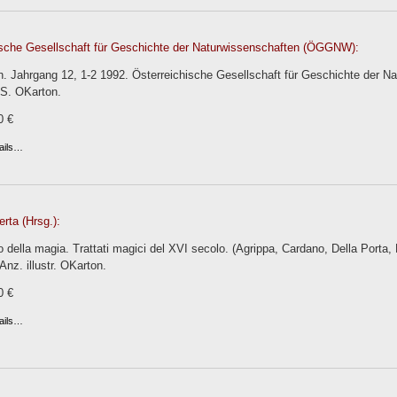
ische Gesellschaft für Geschichte der Naturwissenschaften (ÖGGNW):
n. Jahrgang 12, 1-2 1992. Österreichische Gesellschaft für Geschichte der 
 S. OKarton.
0 €
ails…
erta (Hrsg.):
 della magia. Trattati magici del XVI secolo. (Agrippa, Cardano, Della Porta,
Anz. illustr. OKarton.
0 €
ails…