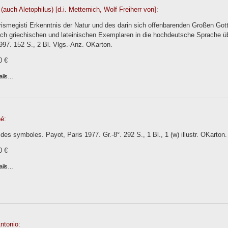
 (auch Aletophilus) [d.i. Metternich, Wolf Freiherr von]:
ismegisti Erkenntnis der Natur und des darin sich offenbarenden Großen Gotte
ch griechischen und lateinischen Exemplaren in die hochdeutsche Sprache ü
97. 152 S., 2 Bl. Vlgs.-Anz. OKarton.
0 €
ails…
é:
des symboles. Payot, Paris 1977. Gr.-8°. 292 S., 1 Bl., 1 (w) illustr. OKarton.
0 €
ails…
Antonio: