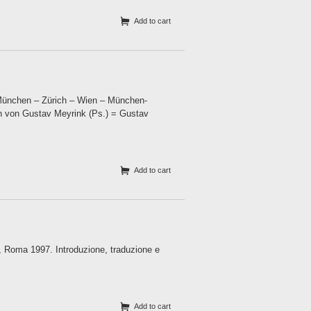
Add to cart
 München – Zürich – Wien – München-
en von Gustav Meyrink (Ps.) = Gustav
Add to cart
ee, Roma 1997. Introduzione, traduzione e
Add to cart