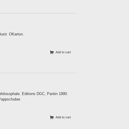
lustr. OKarton.
Add to cart
e philosophale. Editions DGC, Pantin 1990.
OPappschuber.
Add to cart