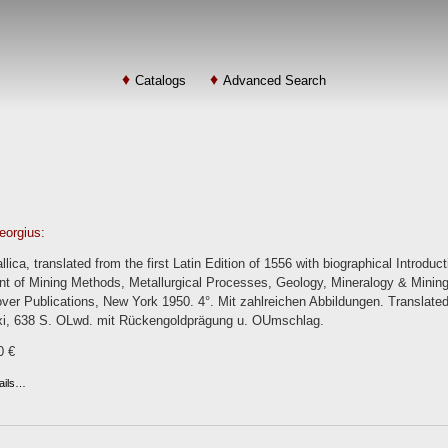
Catalogs
Advanced Search
eorgius:
lica, translated from the first Latin Edition of 1556 with biographical Introd
 of Mining Methods, Metallurgical Processes, Geology, Mineralogy & Mining 
ver Publications, New York 1950. 4°. Mit zahlreichen Abbildungen. Translate
xi, 638 S. OLwd. mit Rückengoldprägung u. OUmschlag.
0 €
ails…