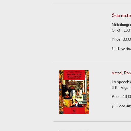
Österreich
Mitteilunge
Gr.-8°. 100
Price: 38,0
Show det
Astori, Rob
Lo specchio
3 Bl. Vlgs.-
Price: 18,0
Show det