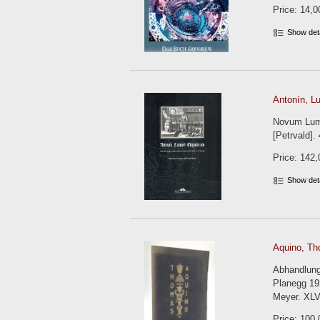
Price: 14,0
Show det
Antonín, L
Novum Lume
[Petrvald].
Price: 142,
Show det
Aquino, Th
Abhandlung
Planegg 19
Meyer. XLV
Price: 100,