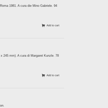
, Roma 1981. A cura die Mino Gabriele. 94
Add to cart
0 x 245 mm). A cura di Margaret Kunzle. 78
Add to cart
ton.