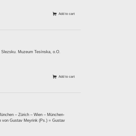
Add to cart
e Slezsku. Muzeum Tesínska, o.O.
Add to cart
 München – Zürich – Wien – München-
en von Gustav Meyrink (Ps.) = Gustav