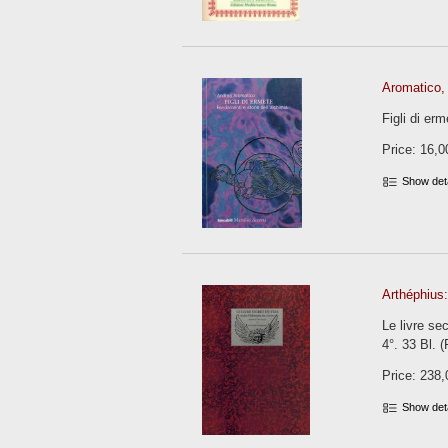
Aromatico,
Figli di er
Price: 16,0
Show det
Arthéphius:
Le livre se
4°. 33 Bl. 
Price: 238,
Show det