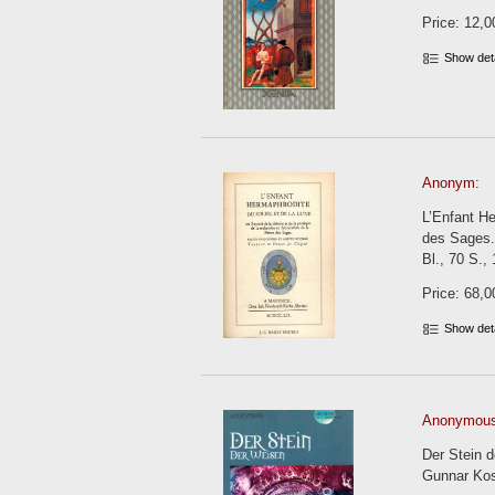
Price: 12,0
Show det
Anonym:
L’Enfant He
des Sages. 
Bl., 70 S., 
Price: 68,0
Show det
Anonymous
Der Stein 
Gunnar Koss