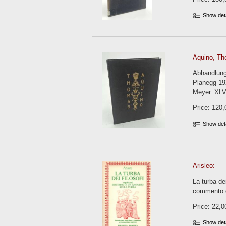
Show det
Aquino, Th
Abhandlung
Planegg 19
Meyer. XLV
Price: 120,
Show det
Arisleo:
La turba de
commento di
Price: 22,0
Show det