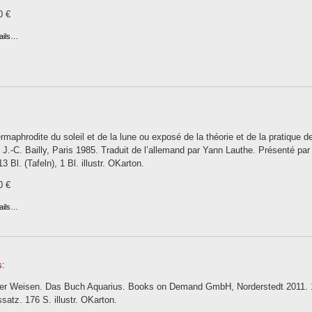
0 €
ails…
rmaphrodite du soleil et de la lune ou exposé de la théorie et de la pratique de
J.-C. Bailly, Paris 1985. Traduit de l’allemand par Yann Lauthe. Présenté par 
13 Bl. (Tafeln), 1 Bl. illustr. OKarton.
0 €
ails…
:
der Weisen. Das Buch Aquarius. Books on Demand GmbH, Norderstedt 2011. 
atz. 176 S. illustr. OKarton.