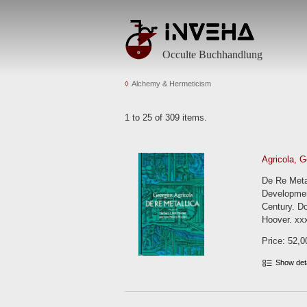
Occulte Buchhandlung
Alchemy & Hermeticism
1 to 25 of 309 items.
Agricola, G
De Re Metal
Development
Century. Do
Hoover. xx
Price: 52,0
Show det