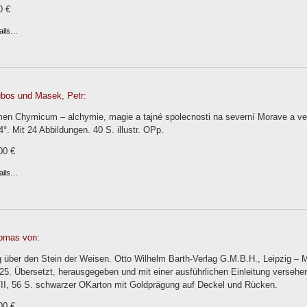
0 €
ails…
ubos und Masek, Petr:
n Chymicum – alchymie, magie a tajné spolecnosti na severní Morave a v
 4°. Mit 24 Abbildungen. 40 S. illustr. OPp.
00 €
ails…
omas von:
 über den Stein der Weisen. Otto Wilhelm Barth-Verlag G.M.B.H., Leipzig –
25. Übersetzt, herausgegeben und mit einer ausführlichen Einleitung verseh
II, 56 S. schwarzer OKarton mit Goldprägung auf Deckel und Rücken.
00 €