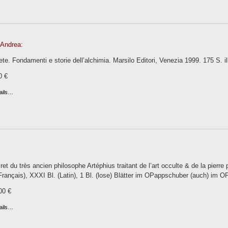
 Andrea:
mete. Fondamenti e storie dell’alchimia. Marsilo Editori, Venezia 1999. 175 S. il
0 €
ails…
cret du très ancien philosophe Artéphius traitant de l’art occulte & de la pierr
(Français), XXXI Bl. (Latin), 1 Bl. (lose) Blätter im OPappschuber (auch) im 
00 €
ails…