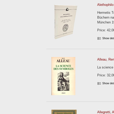
Alethophilo
Hermetis Tr
Büchern na
München 19
Price: 42,0
Show det
Alleau, Ren
La science 
Price: 32,0
Show det
Allegretti, 