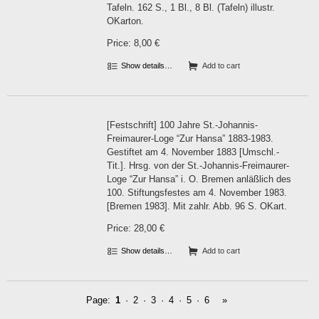
Tafeln. 162 S., 1 Bl., 8 Bl. (Tafeln) illustr.
OKarton.
Price: 8,00 €
Show details…
Add to cart
[Festschrift] 100 Jahre St.-Johannis-
Freimaurer-Loge “Zur Hansa” 1883-1983.
Gestiftet am 4. November 1883 [Umschl.-
Tit.]. Hrsg. von der St.-Johannis-Freimaurer-
Loge “Zur Hansa” i. O. Bremen anläßlich des
100. Stiftungsfestes am 4. November 1983.
[Bremen 1983]. Mit zahlr. Abb. 96 S. OKart.
Price: 28,00 €
Show details…
Add to cart
Page:
1
·
2
·
3
·
4
·
5
·
6
»