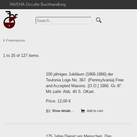
INVEHA Occulte Buchhandlung
Home
Advanced Search
Catalogs
Freemasons
Cart
News
1 to 25 of 127 items.
Purchase
Abbreviations
100 jähriges Jubiläum (1866-1966) der
Contact
Teutonia Loge No. 367. (Pennsylvania) Free
and Accepted Masons. [O.O.] 1966. Gr.-8°.
Terms
Mit zahlr. Abb. 40 S. OKart.
Withdrawal
Price: 12,00 €
Privacy Policy
Show details…
Add to cart
Imprint
175 Jahre Dienst am Menschen. Das