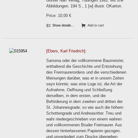
Gunter Narr Verlag, Tübingen 1991. Mit s/w
Abbildungen. 194 S., 1 [w] illustr. OKarton.
Price: 10,00 €
Show details…
Add to cart
[Ebers, Karl Friedrich]:
Sarsena oder der vollkommene Baumeister,
enthaltend die Geschichte und Entstehung
des Freimaurerordens und die verschiedenen
Meinungen darüber, was er in unsern Zeiten
seyn könnte; was eine Loge ist, die Art der
Aufnahme, Oeffnung und Schließung
derselben, in dem ersten, und die
Beförderung in dem zweiten und dritten der
St. Johannesgrade; so wie auch die höhern
Schottengrade und Andreasritter. Treu und
wahr niedergeschrieben von einem wahren
und vollkommenen Bruder Freimaurer. Aus
dessen hinterlassenen Papieren gezogen,
und unverändert zum Drucke übergeben.