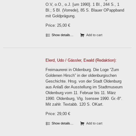
O.V, o.O., o.J. [um 1990]. 1 Bl., 244 S., 1
Bl.; 5 Bl. (Vorrede), 85 S. Blauer OPappband
mit Goldprägung.
Price: 25,00 €
Show details…
Add to cart
Elerd, Udo / Gässler, Ewald (Redaktion):
Freimaurerei in Oldenburg. Die Loge “Zum
Goldenen Hirsch” in der oldenburgischen
Geschichte. Hrsg. von der Stadt Oldenburg
aus Anlaß der Ausstellung im Stadtmuseum
Oldenburg vom 11. Februar bis 11. März
1990. Oldenburg, Vlg. Isensee 1990. Gr.-8°.
Mit zahlr. Textabb. 120 S. OKart.
Price: 29,00 €
Show details…
Add to cart