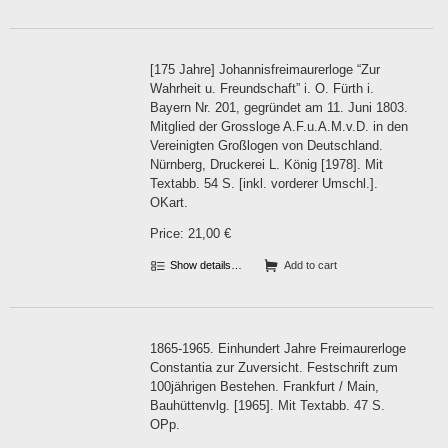
[175 Jahre] Johannisfreimaurerloge “Zur
Wahrheit u. Freundschaft” i. O. Fürth i.
Bayern Nr. 201, gegründet am 11. Juni 1803.
Mitglied der Grossloge A.F.u.A.M.v.D. in den
Vereinigten Großlogen von Deutschland.
Nürnberg, Druckerei L. König [1978]. Mit
Textabb. 54 S. [inkl. vorderer Umschl.].
OKart.
Price: 21,00 €
Show details…
Add to cart
1865-1965. Einhundert Jahre Freimaurerloge
Constantia zur Zuversicht. Festschrift zum
100jährigen Bestehen. Frankfurt / Main,
Bauhüttenvlg. [1965]. Mit Textabb. 47 S.
OPp.