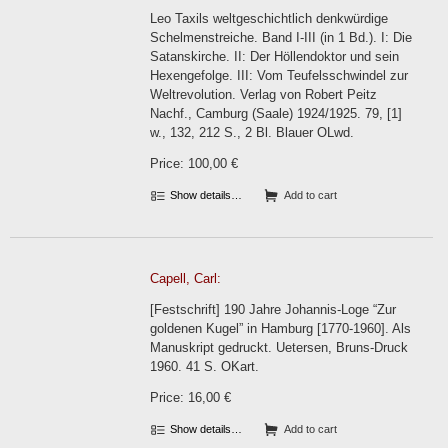
Leo Taxils weltgeschichtlich denkwürdige
Schelmenstreiche. Band I-III (in 1 Bd.). I: Die
Satanskirche. II: Der Höllendoktor und sein
Hexengefolge. III: Vom Teufelsschwindel zur
Weltrevolution. Verlag von Robert Peitz
Nachf., Camburg (Saale) 1924/1925. 79, [1]
w., 132, 212 S., 2 Bl. Blauer OLwd.
Price: 100,00 €
Show details…
Add to cart
Capell, Carl:
[Festschrift] 190 Jahre Johannis-Loge “Zur
goldenen Kugel” in Hamburg [1770-1960]. Als
Manuskript gedruckt. Uetersen, Bruns-Druck
1960. 41 S. OKart.
Price: 16,00 €
Show details…
Add to cart