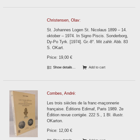
Christensen, Olav:
St. Johannes Logen St. Nicolaus 1899 – 14.
oktober – 1974. In Signo Piscis. Sonderborg,
Dy-Po Tyrk. [1974]. Gr.-8°. Mit zahlr. Abb. 83
S. OKart.
Price: 19,00 €
Show details…
Add to cart
Combes, André:
Les trois siècles de la franc-maçonnerie
française. Éditions Edimaf, Paris 1989. 2e
Édition revue corrigée. 222 S., 1 Bl. illustr.
OKarton.
Price: 12,00 €