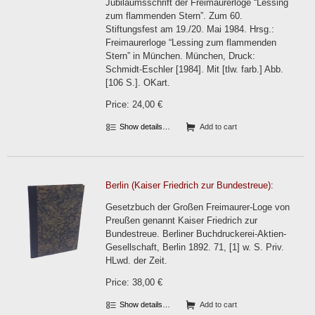
Jubiläumsschrift der Freimaurerloge “Lessing
zum flammenden Stern”. Zum 60.
Stiftungsfest am 19./20. Mai 1984. Hrsg.:
Freimaurerloge “Lessing zum flammenden
Stern” in München. München, Druck:
Schmidt-Eschler [1984]. Mit [tlw. farb.] Abb.
[106 S.]. OKart.
Price: 24,00 €
Show details…
Add to cart
Berlin (Kaiser Friedrich zur Bundestreue):
Gesetzbuch der Großen Freimaurer-Loge von
Preußen genannt Kaiser Friedrich zur
Bundestreue. Berliner Buchdruckerei-Aktien-
Gesellschaft, Berlin 1892. 71, [1] w. S. Priv.
HLwd. der Zeit.
Price: 38,00 €
Show details…
Add to cart