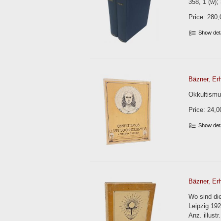
358, 1 (w);
Price: 280,
Show det
Bäzner, Erh
Okkultismus
Price: 24,0
Show det
Bäzner, Erh
Wo sind di
Leipzig 192
Anz. illust