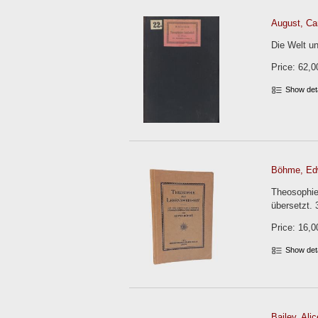
August, Car
Die Welt un
Price: 62,0
Show det
Böhme, Ed
Theosophie
übersetzt. 
Price: 16,0
Show det
Bailey, Alic