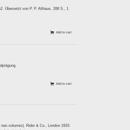
2. Übersetzt von P. P. Althaus. 288 S., 1
Add to cart
ldprägung.
Add to cart
 two volumes). Rider & Co., London 1933.