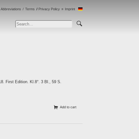
Abbreviations
Terms
Privacy Policy
Imprint
 First Edition. Kl.8°. 3 Bl., 59 S.
Add to cart