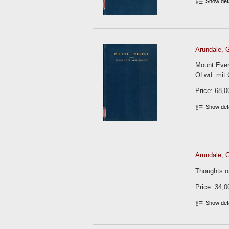
Show det
Arundale, 
Mount Evere
OLwd. mit 
Price: 68,0
Show det
Arundale, 
Thoughts on
Price: 34,0
Show det