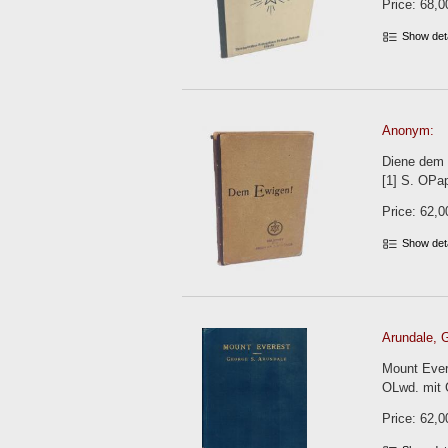
Price: 68,0
Show det
Anonym:
Diene dem 
[1] S. OPa
Price: 62,0
Show det
Arundale, 
Mount Evere
OLwd. mit 
Price: 62,0