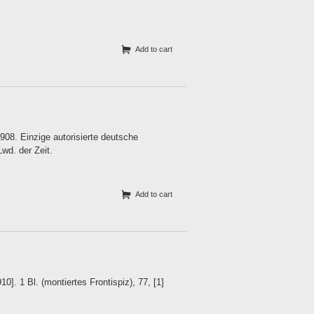
Add to cart
908. Einzige autorisierte deutsche
Lwd. der Zeit.
Add to cart
]. 1 Bl. (montiertes Frontispiz), 77, [1]