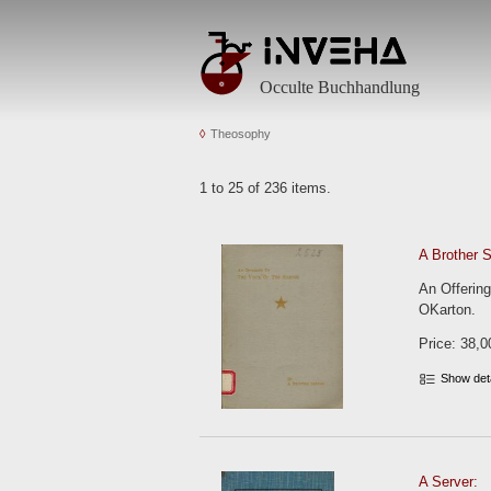
Occulte Buchhandlung
Theosophy
1 to 25 of 236 items.
A Brother S
An Offering
OKarton.
Price: 38,0
Show det
A Server: