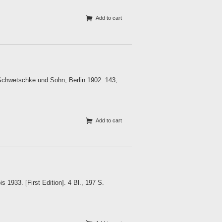
Add to cart
Schwetschke und Sohn, Berlin 1902. 143,
Add to cart
s 1933. [First Edition]. 4 Bl., 197 S.