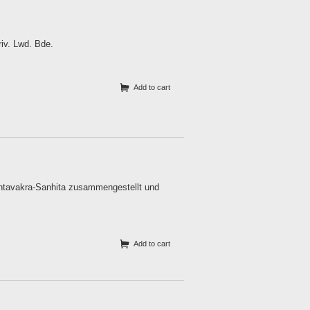
riv. Lwd. Bde.
Add to cart
shtavakra-Sanhita zusammengestellt und
Add to cart