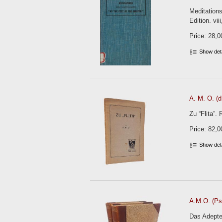
Meditations
Edition. vii
Price: 28,0
Show det
A. M. O. (d
Zu “Flita”.
Price: 82,0
Show det
A.M.O. (Ps.
Das Adepten