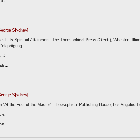
ails…
George S[ydney]:
st. Its Spiritual Attainment. The Theosophical Press (Olcott), Wheaton, Illinoi
Goldprägung.
0 €
ails…
George S[ydney]:
 “At the Feet of the Master”. Theosophical Publishing House, Los Angeles 191
0 €
ails…