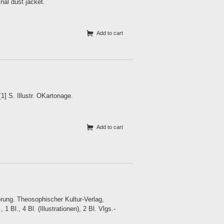
nal dust jacket.
Add to cart
] S. Illustr. OKartonage.
Add to cart
rung. Theosophischer Kultur-Verlag,
 Bl., 4 Bl. (Illustrationen), 2 Bl. Vlgs.-