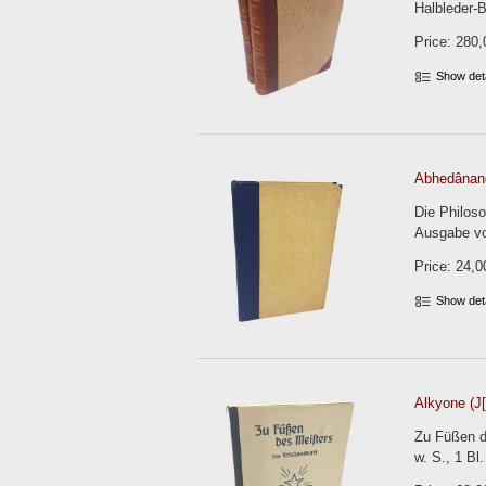
Halbleder-
Price: 280,
Show det
Abhedânan
Die Philoso
Ausgabe von
Price: 24,0
Show det
Alkyone (J[
Zu Füßen de
w. S., 1 Bl.