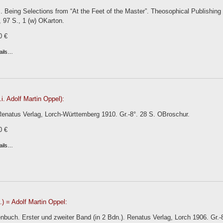
. Being Selections from “At the Feet of the Master”. Theosophical Publishing
i, 97 S., 1 (w) OKarton.
0 €
ails…
.i. Adolf Martin Oppel):
 Renatus Verlag, Lorch-Württemberg 1910. Gr.-8°. 28 S. OBroschur.
0 €
ails…
) = Adolf Martin Oppel:
buch. Erster und zweiter Band (in 2 Bdn.). Renatus Verlag, Lorch 1906. Gr.-8°.