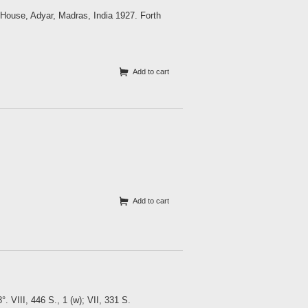
 House, Adyar, Madras, India 1927. Forth
Add to cart
Add to cart
 VIII, 446 S., 1 (w); VII, 331 S.