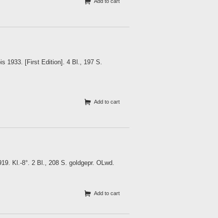
Add to cart
s 1933. [First Edition]. 4 Bl., 197 S.
Add to cart
9. Kl.-8°. 2 Bl., 208 S. goldgepr. OLwd.
Add to cart