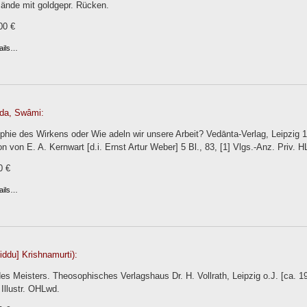
Bände mit goldgepr. Rücken.
00 €
ails…
da, Swâmi:
phie des Wirkens oder Wie adeln wir unsere Arbeit? Vedānta-Verlag, Leipzig 1
 von E. A. Kernwart [d.i. Ernst Artur Weber] 5 Bl., 83, [1] Vlgs.-Anz. Priv. H
0 €
ails…
iddu] Krishnamurti):
s Meisters. Theosophisches Verlagshaus Dr. H. Vollrath, Leipzig o.J. [ca. 1910
 Illustr. OHLwd.