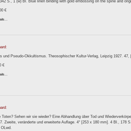
 342 S., 1 (w) Bl. Blue linen binding with gold embossing on the spine and origi
00 €
ails…
ard:
 und Pseudo-Okkultismus. Theosophischer Kultur-Verlag, Leipzig 1927. 47, [1
0 €
ails…
ard:
e Toten? Sehen wir sie wieder? Eine Abhandlung über Tod und Wiederverkörpe
7. Zweite, veränderte und erweiterte Auflage. 4° [253 x 180 mm]. 4 Bl., 178 S., 1
r. OLwd.