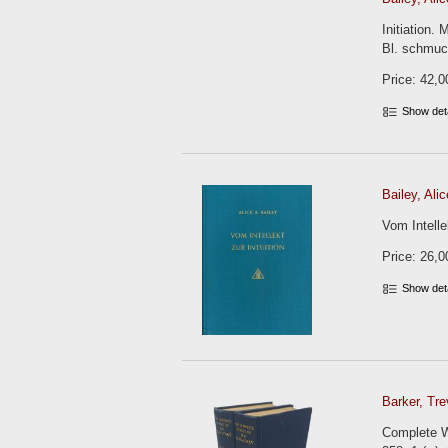
Initiation.
Bl. schmuc
Price: 42,0
Show det
Bailey, Alic
Vom Intelle
Price: 26,0
Show det
Barker, Trev
Complete W