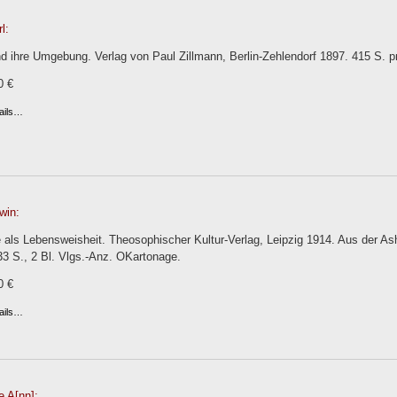
l:
d ihre Umgebung. Verlag von Paul Zillmann, Berlin-Zehlendorf 1897. 415 S. p
0 €
ails…
win:
 als Lebensweisheit. Theosophischer Kultur-Verlag, Leipzig 1914. Aus der A
33 S., 2 Bl. Vlgs.-Anz. OKartonage.
0 €
ails…
e A[nn]: