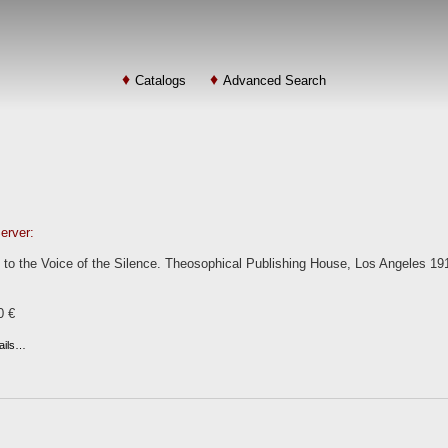
Catalogs
Advanced Search
erver:
 to the Voice of the Silence. Theosophical Publishing House, Los Angeles 1918.
0 €
ails…