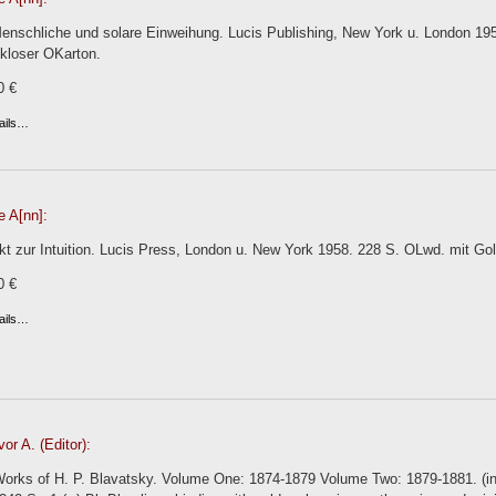
 Menschliche und solare Einweihung. Lucis Publishing, New York u. London 195
kloser OKarton.
0 €
ails…
e A[nn]:
kt zur Intuition. Lucis Press, London u. New York 1958. 228 S. OLwd. mit Go
0 €
ails…
or A. (Editor):
orks of H. P. Blavatsky. Volume One: 1874-1879 Volume Two: 1879-1881. (in