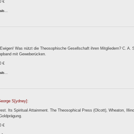
0 €
ails…
Ewigen! Was nützt die Theosophische Gesellschaft ihren Mitgliedern? C. A. 
ppband mit Geweberücken.
0 €
ails…
George S[ydney]:
st. Its Spiritual Attainment. The Theosophical Press (Olcott), Wheaton, Illinoi
Goldprägung.
0 €