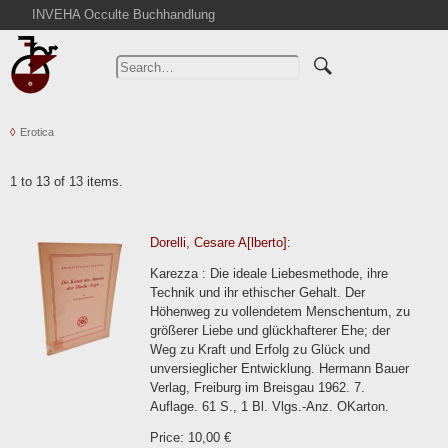
INVEHA Occulte Buchhandlung
Home
Advanced Search
Catalogs
Erotica
Cart
News
1 to 13 of 13 items.
Purchase
Abbreviations
Dorelli, Cesare A[lberto]:
Contact
Karezza : Die ideale Liebesmethode, ihre
Terms
Technik und ihr ethischer Gehalt. Der
Höhenweg zu vollendetem Menschentum, zu
Withdrawal
größerer Liebe und glückhafterer Ehe; der
Privacy Policy
Weg zu Kraft und Erfolg zu Glück und
unversieglicher Entwicklung. Hermann Bauer
Imprint
Verlag, Freiburg im Breisgau 1962. 7.
Auflage. 61 S., 1 Bl. Vlgs.-Anz. OKarton.
Price: 10,00 €