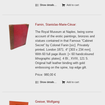
Show details…
Add to cart
Famin, Stanislas-Marie-César:
The Royal Museum at Naples, being some
account of the erotic paintings, bronzes and
statues contained in that Famous “Cabinet
Secret” by Colonel Fanin [sic]. Privately
printed, London 1871. 4° [303 x 234 mm].
With 60 full page illustr. [= 60 handcoloured
lithographic plates]. 4 Bl., XVIII, 121 S.
Original half leather binding with gold
embossing on the spine, top edge gilt.
Price: 980,00 €
Show details…
Add to cart
Greiser, Wolfgang: