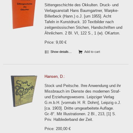
Sittengeschichte des Okkulten. Druck- und
Verlagsanstalt Hans Baumgartner, Warpke-
Billerbeck (Hann.) o.J. [um 1955]. Acht
Tafeln in Kunstdruck. 10 Textbilder nach
zeitgenössischen Stichen, Handschriften und
Ähnlichem. 2 Bl. VI, 122 S., 1 (w). OKarton.
Price: 9,00 €
Show details…
Add to cart
Hansen, D.:
Stock und Peitsche. Ihre Anwendung und ihr
Missbrauch im Dienste des modernen Straf-
und Erziehungswesens. Leipziger Verlag
G.m.b.H. [vormals H. R. Dohrn], Leipzig o.J.
[ca. 1903]. Dritte umgearbeitete Auflage.
Gr.-8°. Mit Illustrationen. 2 Bl., 213, [1] S.
Priv. Halblederband der Zeit.
Price: 200,00 €