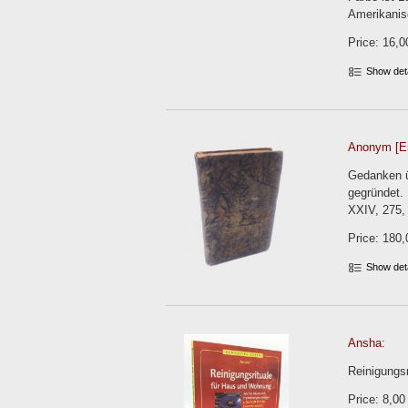
Amerikanisc
Price: 16,0
Show det
Anonym [Em
Gedanken ü
gegründet.
XXIV, 275, 
Price: 180,
Show det
Ansha:
Reinigungsr
Price: 8,00