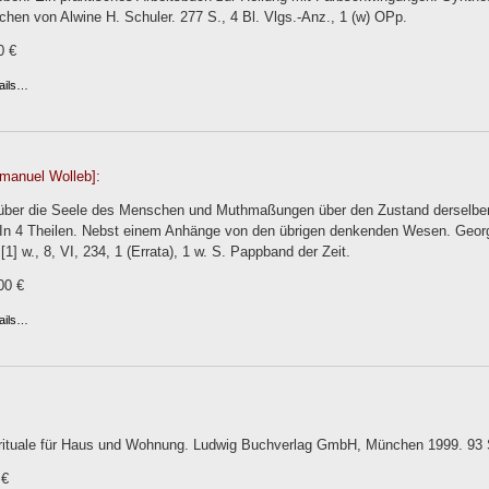
hen von Alwine H. Schuler. 277 S., 4 Bl. Vlgs.-Anz., 1 (w) OPp.
0 €
ails…
anuel Wolleb]:
ber die Seele des Menschen und Muthmaßungen über den Zustand derselben
 In 4 Theilen. Nebst einem Anhänge von den übrigen denkenden Wesen. Georg
[1] w., 8, VI, 234, 1 (Errata), 1 w. S. Pappband der Zeit.
00 €
ails…
ituale für Haus und Wohnung. Ludwig Buchverlag GmbH, München 1999. 93 S., 
 €