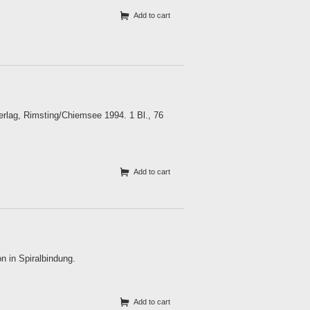
Add to cart
erlag, Rimsting/Chiemsee 1994. 1 Bl., 76
Add to cart
n in Spiralbindung.
Add to cart