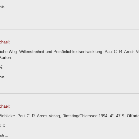
ails…
chael:
iche Weg. Willensfreiheit und Persönlichkeitsentwicklung. Paul C. R. Areds V
Karton.
 €
ails…
chael:
 Einblicke. Paul C. R. Areds Verlag, Rimsting/Chiemsee 1994. 4°. 47 S. OKarto
0 €
ails…