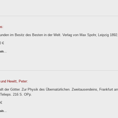
ns:
unden im Besitz des Besten in der Welt. Verlag von Max Spohr, Leipzig 1892. 
0 €
ails…
und Hewitt, Peter:
ft der Götter. Zur Physik des Übernatürlichen. Zweitausendeins, Frankfurt a
Telieps. 216 S. OPp.
 €
ails…