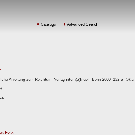
Catalogs
Advanced Search
:
liche Anleitung zum Reichtum. Verlag intern(a)ktuell, Bonn 2000. 132 S. OKar
 €
ails…
r, Felix: