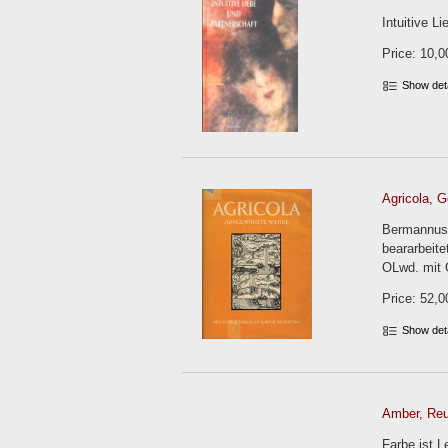
Intuitive L
Price: 10,0
Show det
Agricola, G
Bermannus 
beararbeite
OLwd. mit 
Price: 52,0
Show det
Amber, Re
Farbe ist 