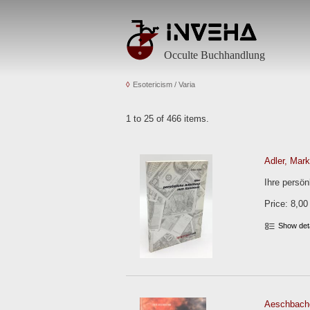
Occulte Buchhandlung
Esotericism / Varia
1 to 25 of 466 items.
Adler, Mark
Ihre persön
Price: 8,00
Show det
Aeschbache