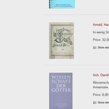
Arnold, Ha
In wenig St
Price: 32,0
Show det
Ash, David 
Wissenscha
Annemarie 
Price: 8,00
Show det