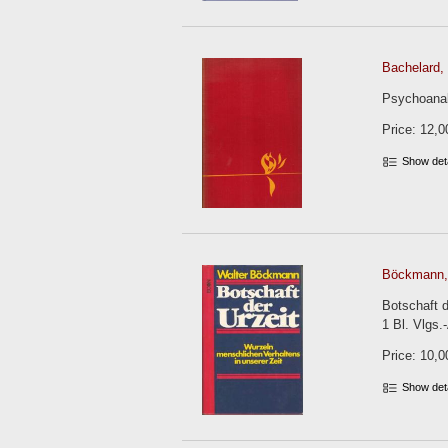
Bachelard,
Psychoanal
Price: 12,0
Show det
Böckmann, 
Botschaft d
1 Bl. Vlgs
Price: 10,0
Show det