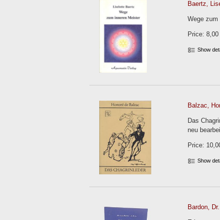
Baertz, Lise
Wege zum i
Price: 8,00
Show det
Balzac, Ho
Das Chagri
neu bearbei
Price: 10,0
Show det
Bardon, Dr.