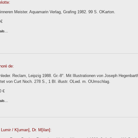
lotte:
nneren Meister. Aquamarin Verlag, Grafing 1982. 99 S. OKarton.
 €
ails…
noré de:
nleder. Reclam, Leipzig 1988. Gr.-8°. Mit Illustrationen von Joseph Hegenba
tet von Curt Noch. 278 S., 1 Bl. illustr. OLwd. m. OUmschlag.
0 €
ails…
 Lumir / K[uman], Dr. M[ilan]: