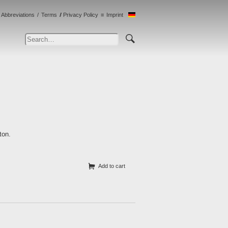
Abbreviations
Terms
Privacy Policy
Imprint
ton.
Add to cart