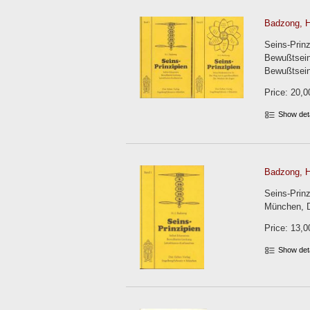
Badzong, H
Seins-Prinz
Bewußtsein
Bewußtsein
Price: 20,0
Show det
Badzong, H
Seins-Prinz
München, Dr
Price: 13,0
Show det