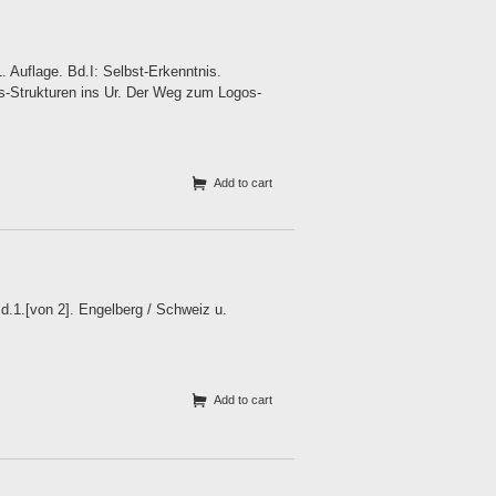
 Auflage. Bd.I: Selbst-Erkenntnis.
s-Strukturen ins Ur. Der Weg zum Logos-
Add to cart
d.1.[von 2]. Engelberg / Schweiz u.
Add to cart