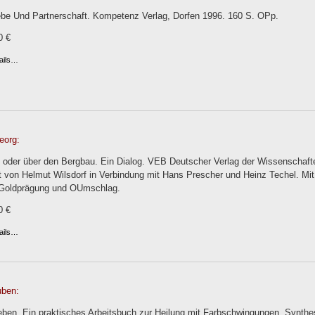
iebe Und Partnerschaft. Kompetenz Verlag, Dorfen 1996. 160 S. OPp.
0 €
ails…
eorg:
oder über den Bergbau. Ein Dialog. VEB Deutscher Verlag der Wissenschaften
t von Helmut Wilsdorf in Verbindung mit Hans Prescher und Heinz Techel. Mit 
Goldprägung und OUmschlag.
0 €
ails…
uben:
Leben. Ein praktisches Arbeitsbuch zur Heilung mit Farbschwingungen. Synth