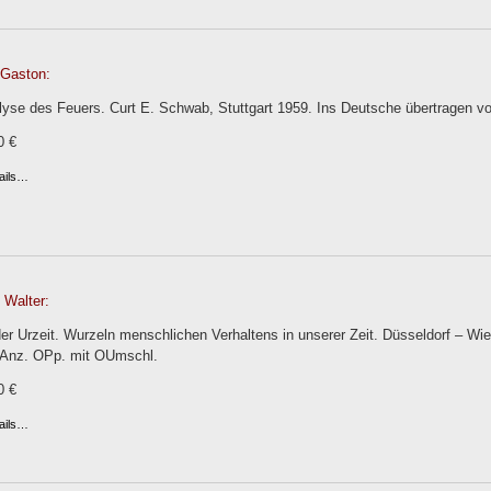
 Gaston:
yse des Feuers. Curt E. Schwab, Stuttgart 1959. Ins Deutsche übertragen 
0 €
ails…
Walter:
er Urzeit. Wurzeln menschlichen Verhaltens in unserer Zeit. Düsseldorf – Wie
.-Anz. OPp. mit OUmschl.
0 €
ails…