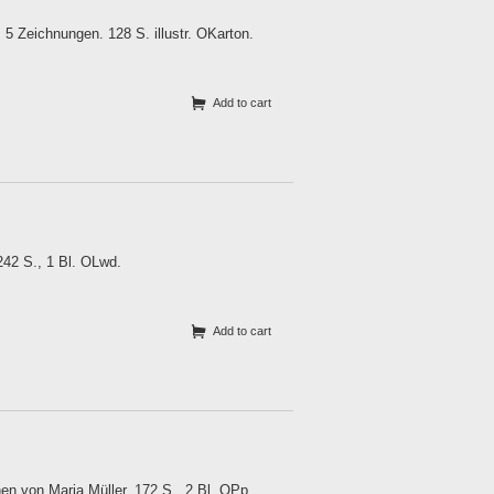
 5 Zeichnungen. 128 S. illustr. OKarton.
Add to cart
242 S., 1 Bl. OLwd.
Add to cart
 von Maria Müller. 172 S., 2 Bl. OPp.