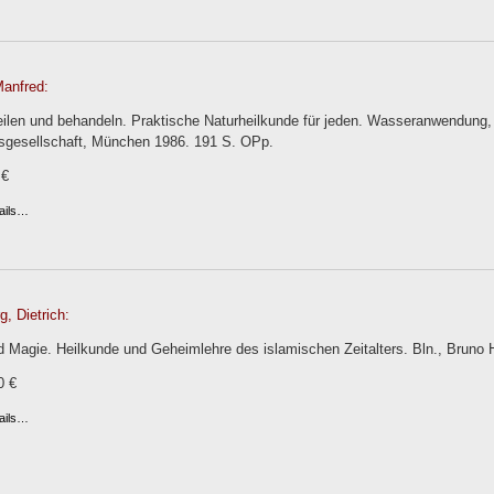
anfred:
heilen und behandeln. Praktische Naturheilkunde für jeden. Wasseranwendung,
sgesellschaft, München 1986. 191 S. OPp.
 €
ails…
, Dietrich:
 Magie. Heilkunde und Geheimlehre des islamischen Zeitalters. Bln., Bruno 
0 €
ails…