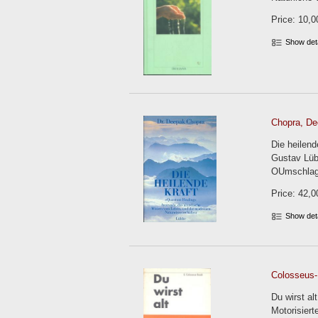
Price: 10,0
Show det
Chopra, De
Die heilen
Gustav Lüb
OUmschlag
Price: 42,0
Show det
Colosseus-
Du wirst al
Motorisiert