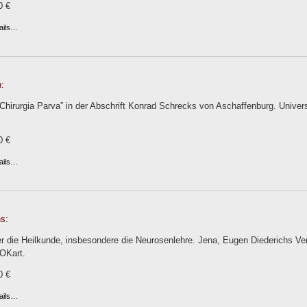
0 €
ails…
:
Chirurgia Parva” in der Abschrift Konrad Schrecks von Aschaffenburg. Univer
0 €
ails…
s:
r die Heilkunde, insbesondere die Neurosenlehre. Jena, Eugen Diederichs Verla
 OKart.
0 €
ails…