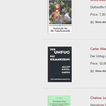
Duftstoffe 
Price: 7,00
Show det
Carter, Alla
Der Unfug d
Price: 10,0
Show det
Chaitow, L
Natürliche