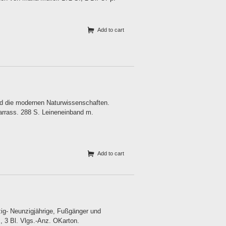
Add to cart
nd die modernen Naturwissenschaften.
rrass. 288 S. Leineneinband m.
Add to cart
rzig- Neunzigjährige, Fußgänger und
, 3 Bl. Vlgs.-Anz. OKarton.