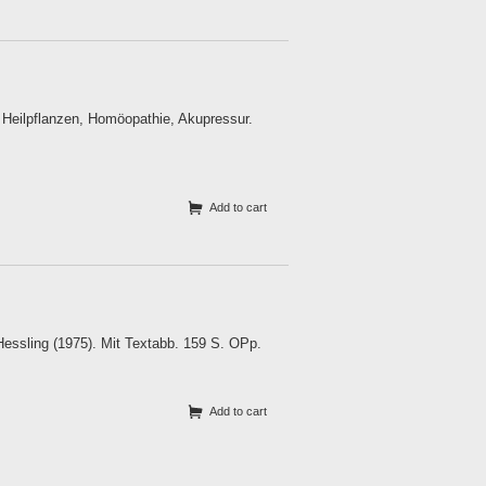
 Heilpflanzen, Homöopathie, Akupressur.
Add to cart
Hessling (1975). Mit Textabb. 159 S. OPp.
Add to cart