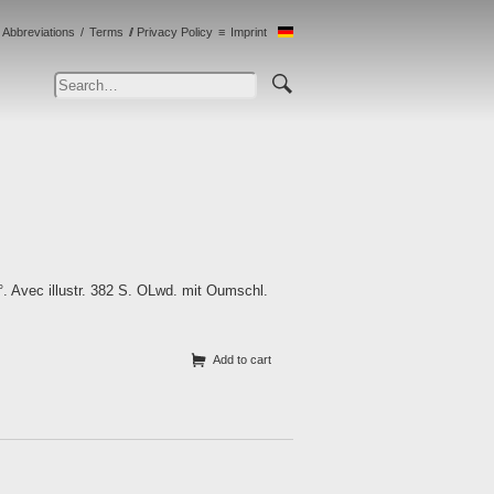
Abbreviations
Terms
Privacy Policy
Imprint
8°. Avec illustr. 382 S. OLwd. mit Oumschl.
Add to cart