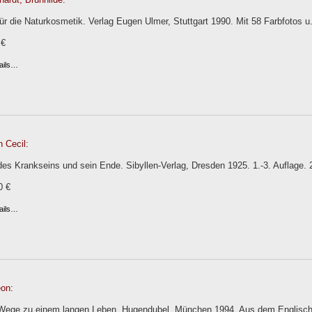
für die Naturkosmetik. Verlag Eugen Ulmer, Stuttgart 1990. Mit 58 Farbfotos u.
 €
ails…
n Cecil:
es Krankseins und sein Ende. Sibyllen-Verlag, Dresden 1925. 1.-3. Auflage. 
0 €
ails…
eon:
 Wege zu einem langen Leben. Hugendubel, München 1994. Aus dem Englischen