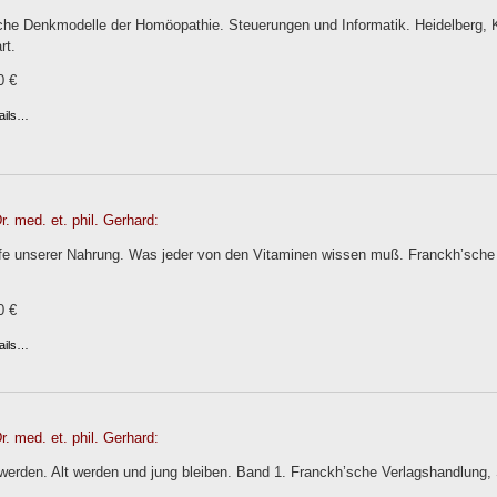
che Denkmodelle der Homöopathie. Steuerungen und Informatik. Heidelberg, K
rt.
0 €
ails…
. med. et. phil. Gerhard:
fe unserer Nahrung. Was jeder von den Vitaminen wissen muß. Franckh’sche V
0 €
ails…
. med. et. phil. Gerhard:
 werden. Alt werden und jung bleiben. Band 1. Franckh’sche Verlagshandlung, 