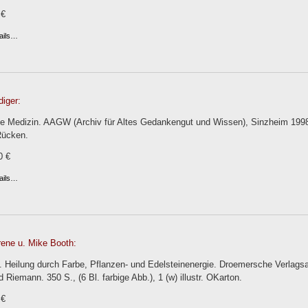
 €
ails…
iger:
e Medizin. AAGW (Archiv für Altes Gedankengut und Wissen), Sinzheim 1998.
Rücken.
0 €
ails…
rene u. Mike Booth:
 Heilung durch Farbe, Pflanzen- und Edelsteinenergie. Droemersche Verlag
 Riemann. 350 S., (6 Bl. farbige Abb.), 1 (w) illustr. OKarton.
 €