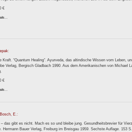
0 €
ails…
epak:
de Kraft. “Quantum Healing”. Ayurveda, das altindische Wissen vom Leben, u
be Verlag, Bergisch Gladbach 1990. Aus dem Amerikanischen von Michael La
.
0 €
ails…
Bosch, E.:
t – das gibt es nicht. Mach es so und bleibe jung. Gesundheitsbrevier für Vie
e. Hermann Bauer Verlag, Freiburg im Breisgau 1959. Sechste Auflage. 153 S.