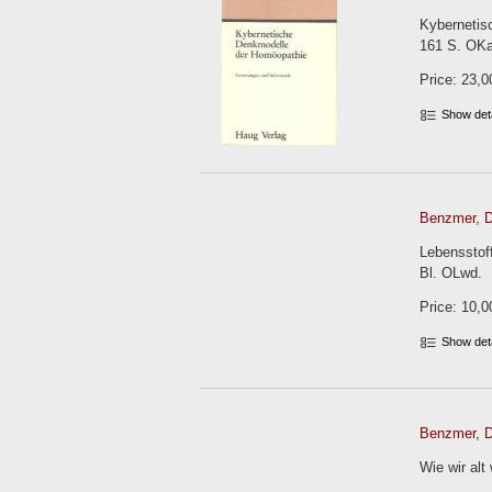
Kybernetis
161 S. OKa
Price: 23,0
Show det
Benzmer, Dr
Lebensstof
Bl. OLwd.
Price: 10,0
Show det
Benzmer, Dr
Wie wir alt