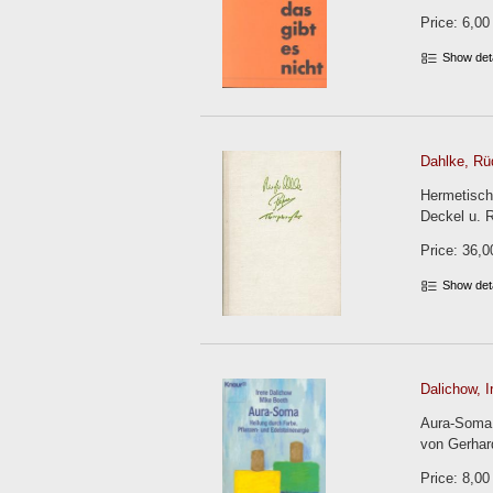
Price: 6,00
Show det
Dahlke, Rüd
Hermetisch
Deckel u. 
Price: 36,0
Show det
Dalichow, I
Aura-Soma.
von Gerhard
Price: 8,00