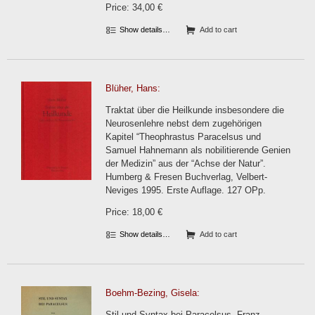
Price: 34,00 €
Show details…
Add to cart
Blüher, Hans:
Traktat über die Heilkunde insbesondere die
Neurosenlehre nebst dem zugehörigen
Kapitel “Theophrastus Paracelsus und
Samuel Hahnemann als nobilitierende Genien
der Medizin” aus der “Achse der Natur”.
Humberg & Fresen Buchverlag, Velbert-
Neviges 1995. Erste Auflage. 127 OPp.
Price: 18,00 €
Show details…
Add to cart
Boehm-Bezing, Gisela:
Stil und Syntax bei Paracelsus. Franz