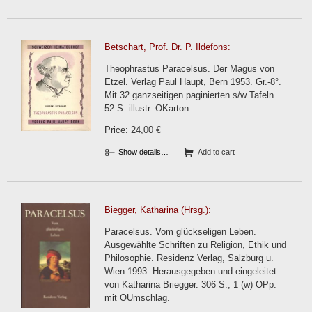
Betschart, Prof. Dr. P. Ildefons:
Theophrastus Paracelsus. Der Magus von
Etzel. Verlag Paul Haupt, Bern 1953. Gr.-8°.
Mit 32 ganzseitigen paginierten s/w Tafeln.
52 S. illustr. OKarton.
Price: 24,00 €
Show details…
Add to cart
Biegger, Katharina (Hrsg.):
Paracelsus. Vom glückseligen Leben.
Ausgewählte Schriften zu Religion, Ethik und
Philosophie. Residenz Verlag, Salzburg u.
Wien 1993. Herausgegeben und eingeleitet
von Katharina Briegger. 306 S., 1 (w) OPp.
mit OUmschlag.