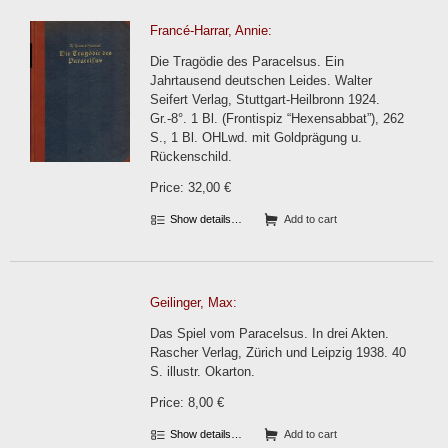
Francé-Harrar, Annie:
Die Tragödie des Paracelsus. Ein
Jahrtausend deutschen Leides. Walter
Seifert Verlag, Stuttgart-Heilbronn 1924.
Gr.-8°. 1 Bl. (Frontispiz “Hexensabbat”), 262
S., 1 Bl. OHLwd. mit Goldprägung u.
Rückenschild.
Price: 32,00 €
Show details…
Add to cart
Geilinger, Max:
Das Spiel vom Paracelsus. In drei Akten.
Rascher Verlag, Zürich und Leipzig 1938. 40
S. illustr. Okarton.
Price: 8,00 €
Show details…
Add to cart