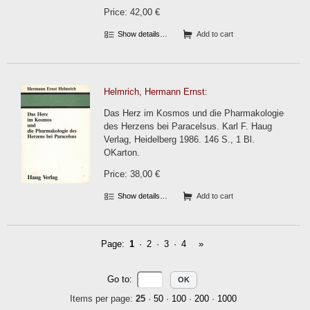
Price: 42,00 €
Show details…
Add to cart
Helmrich, Hermann Ernst:
Das Herz im Kosmos und die Pharmakologie
des Herzens bei Paracelsus. Karl F. Haug
Verlag, Heidelberg 1986. 146 S., 1 Bl.
OKarton.
Price: 38,00 €
Show details…
Add to cart
Page:
1
·
2
·
3
·
4
»
Go to
:
Items per page:
25
·
50
·
100
·
200
·
1000