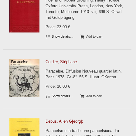
Poems of Robert Browning. Henry Frowde,
Oxford University Press, London, New York,
Toronto, Melbourne 1910. viii, 696 S. OLwd.
mit Goldprägung.
Price: 23,00 €
Show details…
Add to cart
Cordier, Stéphane:
Paracelse. Diffusion Nouveau quartier latin,
Paris 1978. Gr.-8°. 55 S. illustr. OKarton.
Price: 16,00 €
Show details…
Add to cart
Debus, Allen G[eorg]:
Paracelso e la tradizione paracelsiana. La