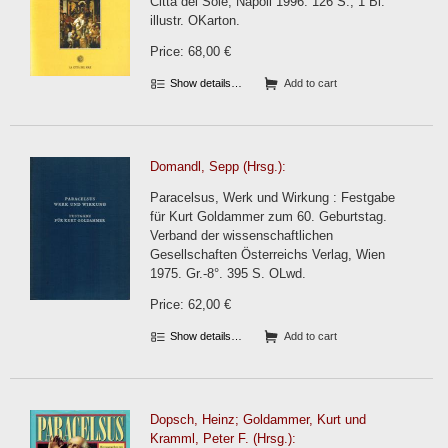
Città del Sole, Napoli 1996. 126 S., 1 Bl.
illustr. OKarton.
Price: 68,00 €
Show details…
Add to cart
Domandl, Sepp (Hrsg.):
Paracelsus, Werk und Wirkung : Festgabe
für Kurt Goldammer zum 60. Geburtstag.
Verband der wissenschaftlichen
Gesellschaften Österreichs Verlag, Wien
1975. Gr.-8°. 395 S. OLwd.
Price: 62,00 €
Show details…
Add to cart
Dopsch, Heinz; Goldammer, Kurt und
Kramml, Peter F. (Hrsg.):