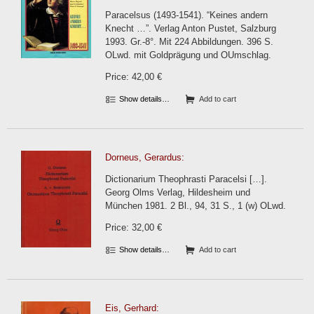
Paracelsus (1493-1541). “Keines andern
Knecht …”. Verlag Anton Pustet, Salzburg
1993. Gr.-8°. Mit 224 Abbildungen. 396 S.
OLwd. mit Goldprägung und OUmschlag.
Price: 42,00 €
Show details…
Add to cart
Dorneus, Gerardus:
Dictionarium Theophrasti Paracelsi […].
Georg Olms Verlag, Hildesheim und
München 1981. 2 Bl., 94, 31 S., 1 (w) OLwd.
Price: 32,00 €
Show details…
Add to cart
Eis, Gerhard: