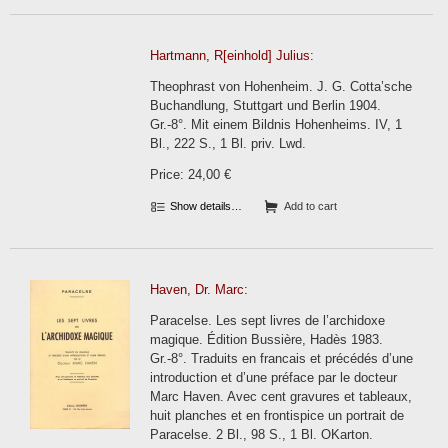
Hartmann, R[einhold] Julius:
Theophrast von Hohenheim. J. G. Cotta’sche
Buchandlung, Stuttgart und Berlin 1904.
Gr.-8°. Mit einem Bildnis Hohenheims. IV, 1
Bl., 222 S., 1 Bl. priv. Lwd.
Price: 24,00 €
Show details…
Add to cart
Haven, Dr. Marc:
Paracelse. Les sept livres de l’archidoxe
magique. Édition Bussière, Hadès 1983.
Gr.-8°. Traduits en francais et précédés d’une
introduction et d’une préface par le docteur
Marc Haven. Avec cent gravures et tableaux,
huit planches et en frontispice un portrait de
Paracelse. 2 Bl., 98 S., 1 Bl. OKarton.