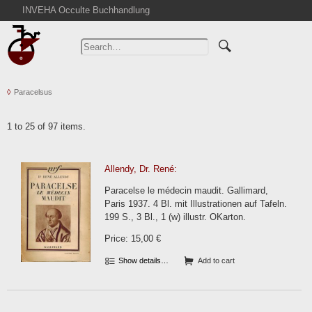
INVEHA Occulte Buchhandlung
Home
Advanced Search
Catalogs
Paracelsus
Cart
News
1 to 25 of 97 items.
Purchase
Abbreviations
Allendy, Dr. René:
Contact
Paracelse le médecin maudit. Gallimard,
Terms
Paris 1937. 4 Bl. mit Illustrationen auf Tafeln.
199 S., 3 Bl., 1 (w) illustr. OKarton.
Withdrawal
Price: 15,00 €
Privacy Policy
Imprint
Show details…
Add to cart