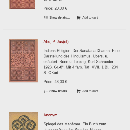
Price: 20,00 €
Show details…
Add to cart
Abs, P. Jos(ef):
Indiens Religion. Der Sanatana-Dharma. Eine
Darstellung des Hinduismus. Übers. u.
erläutert. Bonn u. Leipzig, Kurt Schroeder
1923. Gr.-8°. Mit 4 farb. Taf. XVII, 1 Bl., 234
S. OKart.
Price: 48,00 €
Show details…
Add to cart
Anonym:
Spiegel des Mahâtma. Ein Buch zum
altneuen Sinn des Werden. Hagen,