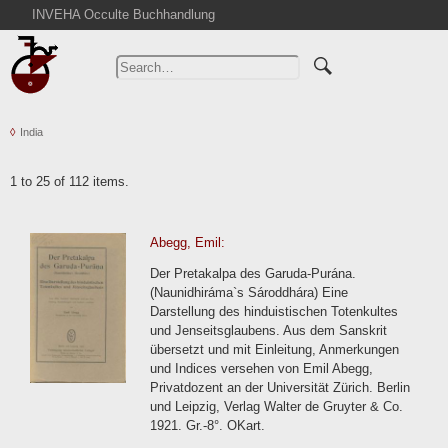
INVEHA Occulte Buchhandlung
Home
Advanced Search
Catalogs
India
Cart
News
1 to 25 of 112 items.
Purchase
Abbreviations
Abegg, Emil:
Contact
Der Pretakalpa des Garuda-Purána.
Terms
(Naunidhiráma`s Sároddhára) Eine
Darstellung des hinduistischen Totenkultes
Withdrawal
und Jenseitsglaubens. Aus dem Sanskrit
Privacy Policy
übersetzt und mit Einleitung, Anmerkungen
und Indices versehen von Emil Abegg,
Imprint
Privatdozent an der Universität Zürich. Berlin
und Leipzig, Verlag Walter de Gruyter & Co.
1921. Gr.-8°. OKart.