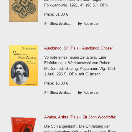
Folkwang-Vlg. 1921. 4°. (96 S.). OPp.
Price: 31,00 €
Show details…
Add to cart
Aurobindo, Sri (Ps.) = Aurobindo Ghose:
Vorbote eines neuen Zeitalters. Eine
Einführung u. Werkauswahl von Robert
McDermott. Grafing, Aquamarin Vlg. 1991.
1.Aufl. 296 S. OPp. mit OUmschl.
Price: 16,00 €
Show details…
Add to cart
Avalon, Arthur (Ps.) = Sir John Woodroffe:
Die Schlangenkraft. Die Entfaltung der
schöpferischen Kräfte im Menschen. Eine