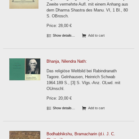
Zweite vermehrte Aufl. mit einem Anhang aus
dem Dharma Shastra des Manu. VI, 1 Bl., 80
S. OBrosch.
Price: 28,00 €
Show details…
Add to cart
Bhanja, Nilendra Nath:
Das religiöse Weltbild bei Rabindranath
Tagore. Gelnhausen, Heinrich Schwab
1964.189 S., [3] S. Vlgs.-Anz. OLwd. mit
OUmschl.
Price: 20,00 €
Show details…
Add to cart
Bodhabhikshu, Bramacharin (d.i. J. C.