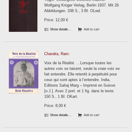
Wolfgang Krüger Verlag, Berlin 1937. Mit 26
Abbildungen. 338 S., 3 Bl. OLwd.
Price: 12,00 €
Show details…
Add to cart
Chandra, Ram:
Voix de la Réalité. …Lorsque toutes les
autres voix se taisent, seule la vraie voix se
fait entendre. Elle retentit à perpétuité pour
ceux qui sont aptes à l’entendre. India,
Editions Sahaj Marg – Imprimé en Suisse
[o.J.]. Avec 2 port. et 1 fig. dans le texte.
150 S., 1 Bl. OKart.
Price: 8,00 €
Show details…
Add to cart