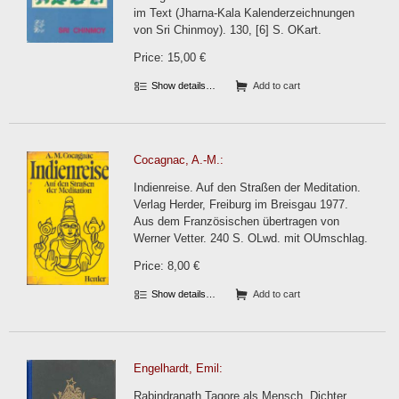
im Text (Jharna-Kala Kalenderzeichnungen
von Sri Chinmoy). 130, [6] S. OKart.
Price: 15,00 €
Show details…
Add to cart
Cocagnac, A.-M.:
Indienreise. Auf den Straßen der Meditation.
Verlag Herder, Freiburg im Breisgau 1977.
Aus dem Französischen übertragen von
Werner Vetter. 240 S. OLwd. mit OUmschlag.
Price: 8,00 €
Show details…
Add to cart
Engelhardt, Emil:
Rabindranath Tagore als Mensch, Dichter