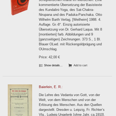
kommentierte Übersetzung der Basistexte
des Kundalini-Yoga, des Sat-Chakra-
Nirupana und des Paduka-Panchaka. Otto
Wilhelm Barth Verlag, [Weilheim] 1988. 4.
Auflage. Gr.-8°. Einzig autorisierte
Übersetzung von Dr. Gerhard Laqua. Mit 8
[montierten] farb. Abbildungen und 9
[ganzseitigen) Zeichnungen. 373 S., 1 Bl.
Blauer OLwd. mit Rückengoldprägung und
OUmschlag.
Price: 42,00 €
Show details…
Add to cart
Baierlein, E. R.:
Die Lehre des Vedanta von Gott, von der
Welt, von dem Menschen und von der
Erlösung des Menschen. Aus den Quellen
dargestellt. Dresden u. Leipzig, Fr. Richter’s
Vlg., Ludwig Ungelenk [ohne Jahr, ca.1910].