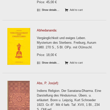
Price: 45,00 €
Show details…
Add to cart
Abhedananda:
Vergänglichkeit und ewiges Leben.
Mysterium des Sterbens. Freiburg, Aurum
1980. 270 S., 5 Bl. OPp. mit OUmschl.
Price: 18,00 €
Show details…
Add to cart
Abs, P. Jos(ef):
Indiens Religion. Der Sanatana-Dharma. Eine
Darstellung des Hinduismus. Übers. u.
erläutert. Bonn u. Leipzig, Kurt Schroeder
1923. Gr.-8°. Mit 4 farb. Taf. XVII, 1 Bl., 234
S. OHLwd.