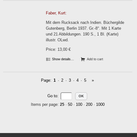
Faber, Kurt:
Mit dem Rucksack nach Indien. Büchergilde
Gutenberg, Berlin 1937. Gr.-8°. Mit 1 Karte
und 21 Abbildungen. 190 S., 1 Bl. (Karte)
illustr. OLwd.
Price: 13,00 €
Show details…
Add to cart
Page:
1
·
2
·
3
·
4
·
5
»
Go to
:
Items per page:
25
·
50
·
100
·
200
·
1000