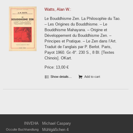
Watts, Alan W.:
Le Bouddhisme Zen. La Philosophie du Tao.
– Les Origines du Bouddhisme. – Le
Bouddhisme Mahayana. – Origine et
Développement du Bouddhisme Zen. –
Principes et Pratique. – Le Zen dans l’Art.
Traduit de l’anglais par P. Berlot. Paris,
Payot 1960. Gr.-8°. 230 S., 8 Bl. [Textes
Chinois]. OKart.
Price: 13,00 €
Show details…
Add to cart
INVEHA
Michael Caspary
Mühlgäßchen 4
Occulte Buchhandlung