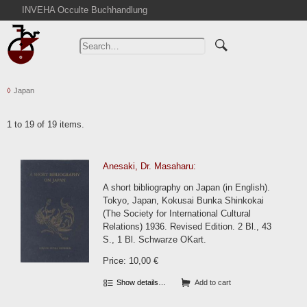
INVEHA Occulte Buchhandlung
Home
Advanced Search
Catalogs
Japan
Cart
News
1 to 19 of 19 items.
Purchase
Abbreviations
Anesaki, Dr. Masaharu:
Contact
A short bibliography on Japan (in English).
Terms
Tokyo, Japan, Kokusai Bunka Shinkokai
(The Society for International Cultural
Withdrawal
Relations) 1936. Revised Edition. 2 Bl., 43
Privacy Policy
S., 1 Bl. Schwarze OKart.
Imprint
Price: 10,00 €
Show details…
Add to cart