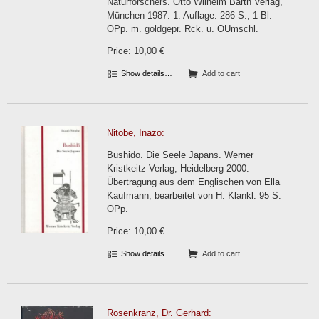
Naturforschers. Otto Wilhelm Barth Verlag,
München 1987. 1. Auflage. 286 S., 1 Bl.
OPp. m. goldgepr. Rck. u. OUmschl.
Price: 10,00 €
Show details…
Add to cart
Nitobe, Inazo:
Bushido. Die Seele Japans. Werner
Kristkeitz Verlag, Heidelberg 2000.
Übertragung aus dem Englischen von Ella
Kaufmann, bearbeitet von H. Klankl. 95 S.
OPp.
Price: 10,00 €
Show details…
Add to cart
Rosenkranz, Dr. Gerhard: