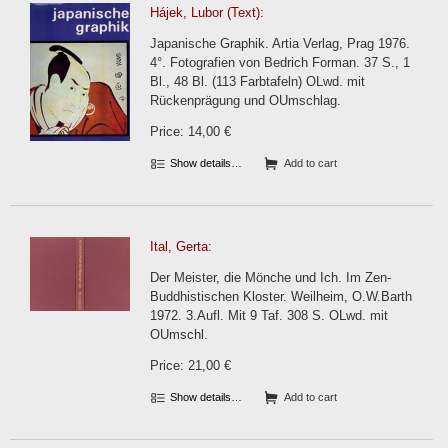
Hájek, Lubor (Text):
Japanische Graphik. Artia Verlag, Prag 1976.
4°. Fotografien von Bedrich Forman. 37 S., 1
Bl., 48 Bl. (113 Farbtafeln) OLwd. mit
Rückenprägung und OUmschlag.
Price: 14,00 €
Show details…
Add to cart
Ital, Gerta:
Der Meister, die Mönche und Ich. Im Zen-
Buddhistischen Kloster. Weilheim, O.W.Barth
1972. 3.Aufl. Mit 9 Taf. 308 S. OLwd. mit
OUmschl.
Price: 21,00 €
Show details…
Add to cart