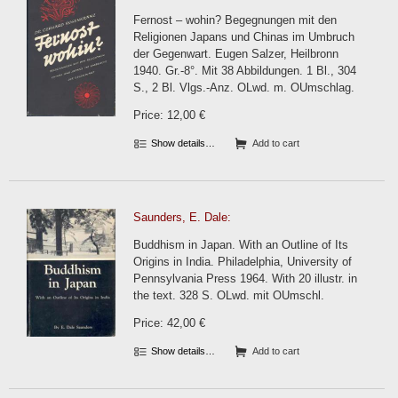
Fernost – wohin? Begegnungen mit den
Religionen Japans und Chinas im Umbruch
der Gegenwart. Eugen Salzer, Heilbronn
1940. Gr.-8°. Mit 38 Abbildungen. 1 Bl., 304
S., 2 Bl. Vlgs.-Anz. OLwd. m. OUmschlag.
Price: 12,00 €
Show details…
Add to cart
Saunders, E. Dale:
Buddhism in Japan. With an Outline of Its
Origins in India. Philadelphia, University of
Pennsylvania Press 1964. With 20 illustr. in
the text. 328 S. OLwd. mit OUmschl.
Price: 42,00 €
Show details…
Add to cart