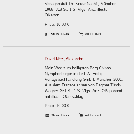
Verlaganstalt Th. Knaur Nachf., München
1989. 318 S., 1 S. Vlgs.-Anz. illustr.
OKarton.
Price: 10,00 €
Show details…
Add to cart
David-Néel, Alexandra:
Mein Weg zum heiligsten Berg Chinas.
Nymphenburger in der F.A. Herbig
Verlagsbuchhandlung GmbH, München 2001.
Aus dem Französischen von Dagmar Türck-
Wagner. 351 S., 1 S. Vlgs.-Anz. OPappband
mit illustr. OUmschlag.
Price: 10,00 €
Show details…
Add to cart