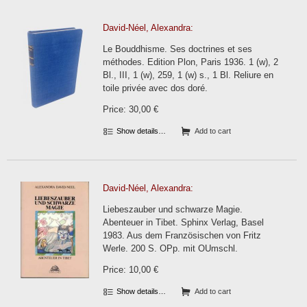
David-Néel, Alexandra:
Le Bouddhisme. Ses doctrines et ses
méthodes. Edition Plon, Paris 1936. 1 (w), 2
Bl., III, 1 (w), 259, 1 (w) s., 1 Bl. Reliure en
toile privée avec dos doré.
Price: 30,00 €
Show details…
Add to cart
David-Néel, Alexandra:
Liebeszauber und schwarze Magie.
Abenteuer in Tibet. Sphinx Verlag, Basel
1983. Aus dem Französischen von Fritz
Werle. 200 S. OPp. mit OUmschl.
Price: 10,00 €
Show details…
Add to cart