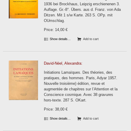
1936 bei Brockhaus, Leipzig erschienenen 3.
Auflage. Gr.-8°. Übers. aus d. Franz. von Ada
Ditzen. Mit 1 s/w Karte. 263 S. OPp. mit
OUmschlag.
Price: 14,00 €
Show details…
Add to cart
David-Néel, Alexandra:
Initiations Lamaïques. Des théories, des
pratiques, des hommes. Paris, Adyar 1957.
Nouvelle troisième) édition, revue et
augmentée de chapitres sur l’Attention et la
Conscience cosmique. Avec 38 gravures
hors-texte. 287 S. OKart.
Price: 38,00 €
Show details…
Add to cart