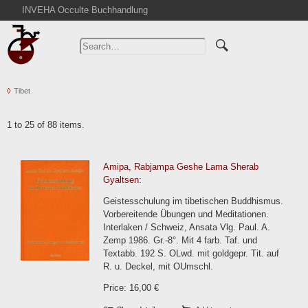
INVEHA Occulte Buchhandlung
Home
Advanced Search
Catalogs
Tibet
Cart
News
1 to 25 of 88 items.
Purchase
Abbreviations
Amipa, Rabjampa Geshe Lama Sherab
Contact
Gyaltsen:
Terms
Geistesschulung im tibetischen Buddhismus.
Vorbereitende Übungen und Meditationen.
Withdrawal
Interlaken / Schweiz, Ansata Vlg. Paul. A.
Privacy Policy
Zemp 1986. Gr.-8°. Mit 4 farb. Taf. und
Textabb. 192 S. OLwd. mit goldgepr. Tit. auf
Imprint
R. u. Deckel, mit OUmschl.
Price: 16,00 €