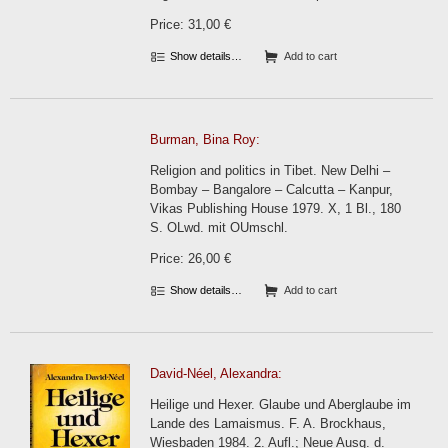
Price: 31,00 €
Show details…
Add to cart
Burman, Bina Roy:
Religion and politics in Tibet. New Delhi –
Bombay – Bangalore – Calcutta – Kanpur,
Vikas Publishing House 1979. X, 1 Bl., 180
S. OLwd. mit OUmschl.
Price: 26,00 €
Show details…
Add to cart
David-Néel, Alexandra:
Heilige und Hexer. Glaube und Aberglaube im
Lande des Lamaismus. F. A. Brockhaus,
Wiesbaden 1984. 2. Aufl.; Neue Ausg. d.