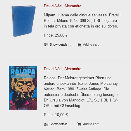
David-Néel, Alexandra:
Mipam. Il lama delle cinque salvezze. Fratelli
Bocca, Milano 1945. 398 S., 1 Bl. Legatura
in tela privata con etichetta in oro sul dorso.
Price: 25,00 €
Show details…
Add to cart
David-Néel, Alexandra:
Ralopa. Der Meister geheimer Riten und
andere unbekannte Texte. Janos Morzsinay
Verlag, Bern 1980. Zweite Auflage. Die
autorisierte deutsche Übersetzung besorgte
Dr. Ursula von Mangoldt. 171 S., 1 Bl. 1 (w)
OPp. mit OUmschlag.
Price: 10,00 €
Show details…
Add to cart