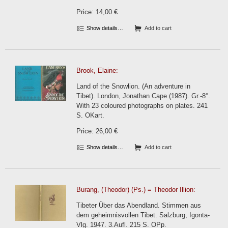
Price: 14,00 €
Show details…
Add to cart
Brook, Elaine:
Land of the Snowlion. (An adventure in
Tibet). London, Jonathan Cape (1987). Gr.-8°.
With 23 coloured photographs on plates. 241
S. OKart.
Price: 26,00 €
Show details…
Add to cart
Burang, (Theodor) (Ps.) = Theodor Illion:
Tibeter Über das Abendland. Stimmen aus
dem geheimnisvollen Tibet. Salzburg, Igonta-
Vlg. 1947. 3.Aufl. 215 S. OPp.