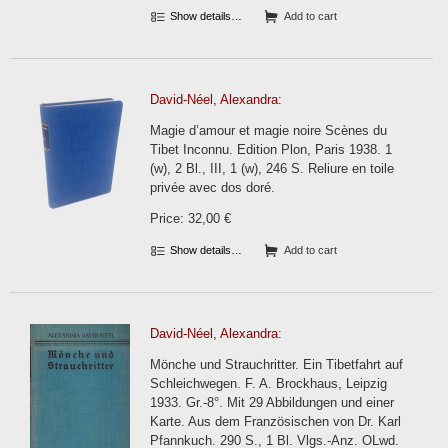
Show details…
Add to cart
David-Néel, Alexandra:
Magie d’amour et magie noire Scènes du
Tibet Inconnu. Edition Plon, Paris 1938. 1
(w), 2 Bl., III, 1 (w), 246 S. Reliure en toile
privée avec dos doré.
Price: 32,00 €
Show details…
Add to cart
David-Néel, Alexandra:
Mönche und Strauchritter. Ein Tibetfahrt auf
Schleichwegen. F. A. Brockhaus, Leipzig
1933. Gr.-8°. Mit 29 Abbildungen und einer
Karte. Aus dem Französischen von Dr. Karl
Pfannkuch. 290 S., 1 Bl. Vlgs.-Anz. OLwd.