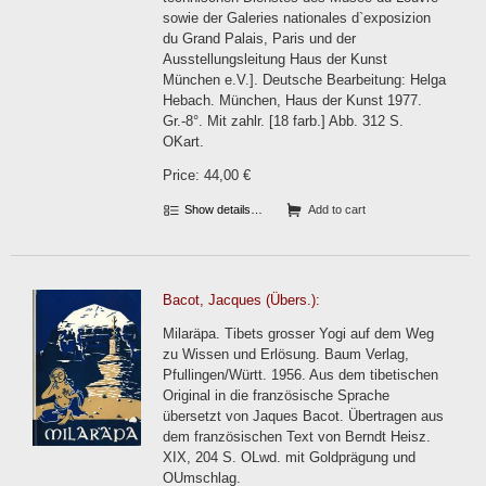
sowie der Galeries nationales d`exposizion
du Grand Palais, Paris und der
Ausstellungsleitung Haus der Kunst
München e.V.]. Deutsche Bearbeitung: Helga
Hebach. München, Haus der Kunst 1977.
Gr.-8°. Mit zahlr. [18 farb.] Abb. 312 S.
OKart.
Price: 44,00 €
Show details…
Add to cart
Bacot, Jacques (Übers.):
Milaräpa. Tibets grosser Yogi auf dem Weg
zu Wissen und Erlösung. Baum Verlag,
Pfullingen/Württ. 1956. Aus dem tibetischen
Original in die französische Sprache
übersetzt von Jaques Bacot. Übertragen aus
dem französischen Text von Berndt Heisz.
XIX, 204 S. OLwd. mit Goldprägung und
OUmschlag.