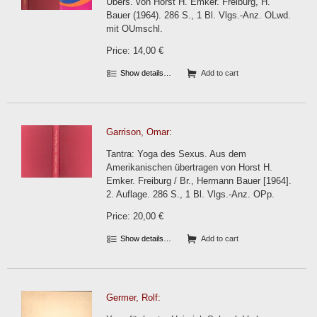
Übers. von Horst H. Emker. Freiburg, H.
Bauer (1964). 286 S., 1 Bl. Vlgs.-Anz. OLwd.
mit OUmschl.
Price: 14,00 €
Show details…
Add to cart
Garrison, Omar:
Tantra: Yoga des Sexus. Aus dem
Amerikanischen übertragen von Horst H.
Emker. Freiburg / Br., Hermann Bauer [1964].
2. Auflage. 286 S., 1 Bl. Vlgs.-Anz. OPp.
Price: 20,00 €
Show details…
Add to cart
Germer, Rolf: