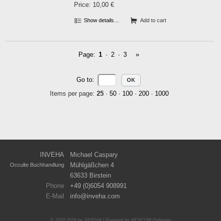
Price: 10,00 €
Show details…
Add to cart
Page:
1
·
2
·
3
»
Go to
:
Items per page:
25
·
50
·
100
·
200
·
1000
INVEHA
Michael Caspary
Mühlgäßchen 4
Occulte Buchhandlung
63633 Birstein
Phone
+49 (0)6054 908991
E-Mail
info
inveha.com
(at)
© 2002-2026 by INVEHA | Powered by
HESCOM-Software