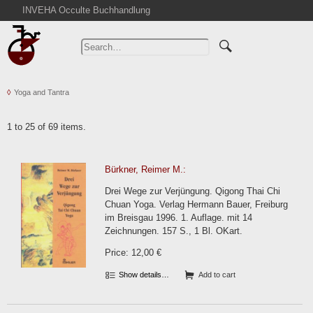
INVEHA Occulte Buchhandlung
Home
Advanced Search
Catalogs
Yoga and Tantra
Cart
News
1 to 25 of 69 items.
Purchase
Abbreviations
Bürkner, Reimer M.:
Contact
Drei Wege zur Verjüngung. Qigong Thai Chi
Terms
Chuan Yoga. Verlag Hermann Bauer, Freiburg
im Breisgau 1996. 1. Auflage. mit 14
Withdrawal
Zeichnungen. 157 S., 1 Bl. OKart.
Privacy Policy
Price: 12,00 €
Imprint
Show details…
Add to cart