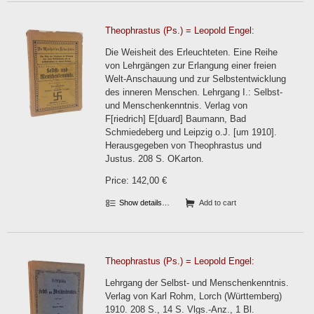
Theophrastus (Ps.) = Leopold Engel:
Die Weisheit des Erleuchteten. Eine Reihe
von Lehrgängen zur Erlangung einer freien
Welt-Anschauung und zur Selbstentwicklung
des inneren Menschen. Lehrgang I.: Selbst-
und Menschenkenntnis. Verlag von
F[riedrich] E[duard] Baumann, Bad
Schmiedeberg und Leipzig o.J. [um 1910].
Herausgegeben von Theophrastus und
Justus. 208 S. OKarton.
Price: 142,00 €
Show details…
Add to cart
Theophrastus (Ps.) = Leopold Engel:
Lehrgang der Selbst- und Menschenkenntnis.
Verlag von Karl Rohm, Lorch (Württemberg)
1910. 208 S., 14 S. Vlgs.-Anz., 1 Bl.