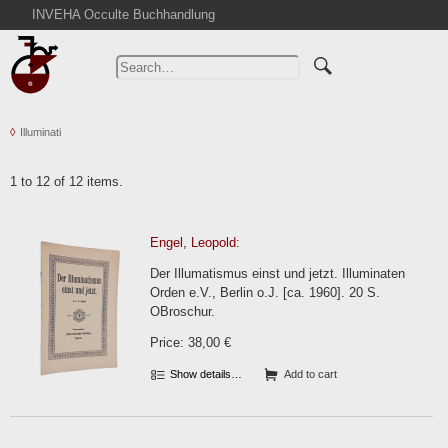
INVEHA Occulte Buchhandlung
Home
Advanced Search
Catalogs
Illuminati
Cart
News
1 to 12 of 12 items.
Purchase
Abbreviations
Engel, Leopold:
Contact
Der Illumatismus einst und jetzt. Illuminaten
Terms
Orden e.V., Berlin o.J. [ca. 1960]. 20 S.
OBroschur.
Withdrawal
Price: 38,00 €
Privacy Policy
Imprint
Show details…
Add to cart