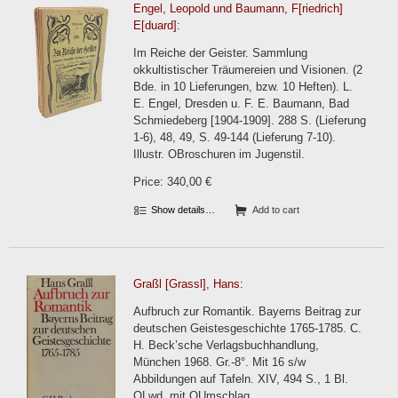
Engel, Leopold und Baumann, F[riedrich]
E[duard]:
Im Reiche der Geister. Sammlung
okkultistischer Träumereien und Visionen. (2
Bde. in 10 Lieferungen, bzw. 10 Heften). L.
E. Engel, Dresden u. F. E. Baumann, Bad
Schmiedeberg [1904-1909]. 288 S. (Lieferung
1-6), 48, 49, S. 49-144 (Lieferung 7-10).
Illustr. OBroschuren im Jugenstil.
Price: 340,00 €
Show details…
Add to cart
Graßl [Grassl], Hans:
Aufbruch zur Romantik. Bayerns Beitrag zur
deutschen Geistesgeschichte 1765-1785. C.
H. Beck’sche Verlagsbuchhandlung,
München 1968. Gr.-8°. Mit 16 s/w
Abbildungen auf Tafeln. XIV, 494 S., 1 Bl.
OLwd. mit OUmschlag.