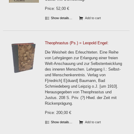
Price: 52,00 €
Show details…
Add to cart
Theophrastus (Ps.) = Leopold Engel:
Die Weisheit des Erleuchteten. Eine Reihe
von Lehrgängen zur Erlangung einer freien
Welt-Anschauung und zur Selbstentwicklung
des inneren Menschen. Lehrgang I.: Selbst-
und Menschenkenntnis. Verlag von
F[riedrich] E[duard] Baumann, Bad
Schmiedeberg und Leipzig o.J. [um 1910].
Herausgegeben von Theophrastus und
Justus. 208 S. Priv. (?) Hlwd. der Zeit mit
Rückenprägung.
Price: 200,00 €
Show details…
Add to cart