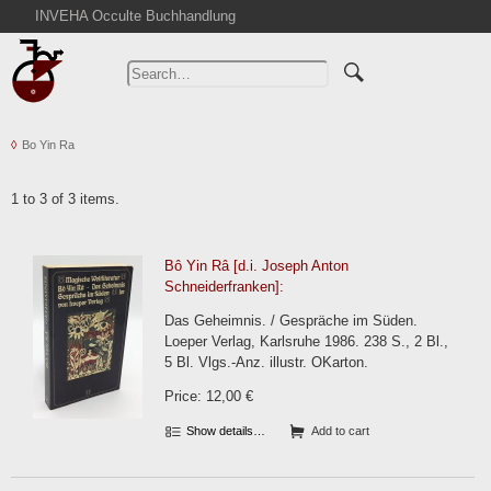
INVEHA Occulte Buchhandlung
Home
Advanced Search
Catalogs
Bo Yin Ra
Cart
News
1 to 3 of 3 items.
Purchase
Abbreviations
Bô Yin Râ [d.i. Joseph Anton
Contact
Schneiderfranken]:
Terms
Das Geheimnis. / Gespräche im Süden.
Loeper Verlag, Karlsruhe 1986. 238 S., 2 Bl.,
Withdrawal
5 Bl. Vlgs.-Anz. illustr. OKarton.
Privacy Policy
Price: 12,00 €
Imprint
Show details…
Add to cart