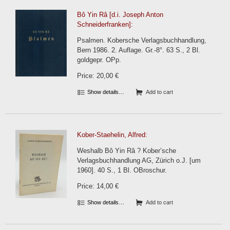
Bô Yin Râ [d.i. Joseph Anton
Schneiderfranken]:
Psalmen. Kobersche Verlagsbuchhandlung,
Bern 1986. 2. Auflage. Gr.-8°. 63 S., 2 Bl.
goldgepr. OPp.
Price: 20,00 €
Show details…
Add to cart
Kober-Staehelin, Alfred:
Weshalb Bô Yin Râ ? Kober’sche
Verlagsbuchhandlung AG, Zürich o.J. [um
1960]. 40 S., 1 Bl. OBroschur.
Price: 14,00 €
Show details…
Add to cart