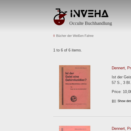
Occulte Buchhandlung
Bücher der Weißen Fahne
1 to 6 of 6 items.
Dennert, Pr
Ist der Gei
57 S., 3 Bl
Price: 10,0
Show det
Dennert, Pr