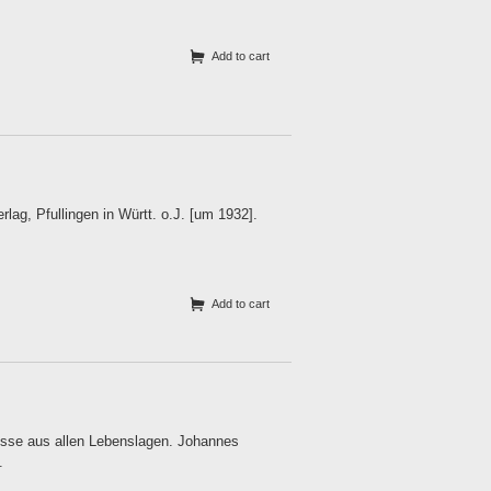
Add to cart
g, Pfullingen in Württ. o.J. [um 1932].
Add to cart
isse aus allen Lebenslagen. Johannes
.