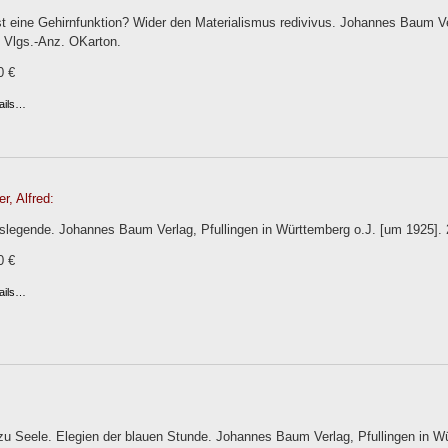
st eine Gehirnfunktion? Wider den Materialismus redivivus. Johannes Baum Ver
. Vlgs.-Anz. OKarton.
0 €
ails…
r, Alfred:
slegende. Johannes Baum Verlag, Pfullingen in Württemberg o.J. [um 1925]. 2
0 €
ails…
u Seele. Elegien der blauen Stunde. Johannes Baum Verlag, Pfullingen in Würt