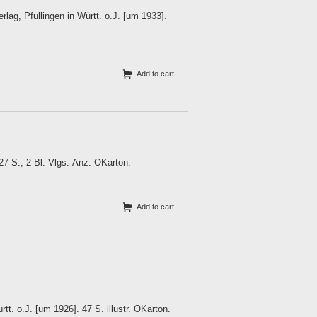
lag, Pfullingen in Württ. o.J. [um 1933].
Add to cart
7 S., 2 Bl. Vlgs.-Anz. OKarton.
Add to cart
t. o.J. [um 1926]. 47 S. illustr. OKarton.