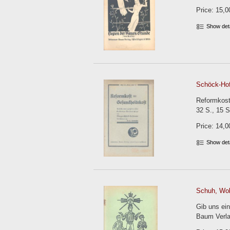
Price: 15,0
Show det
Schöck-Ho
Reformkost
32 S., 15 S
Price: 14,0
Show det
Schuh, Wolf
Gib uns ei
Baum Verlag