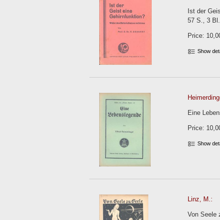
Ist der Gei
57 S., 3 Bl
Price: 10,0
Show det
Heimerdinge
Eine Leben
Price: 10,0
Show det
Linz, M.:
Von Seele z