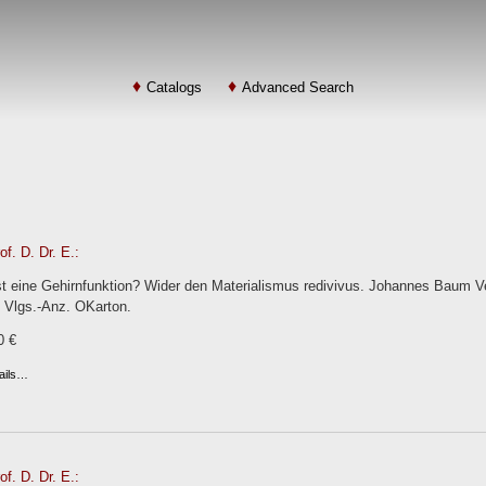
Catalogs
Advanced Search
of. D. Dr. E.:
st eine Gehirnfunktion? Wider den Materialismus redivivus. Johannes Baum Ver
. Vlgs.-Anz. OKarton.
0 €
ails…
of. D. Dr. E.: