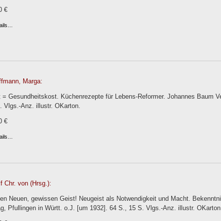
0 €
ails…
ffmann, Marga:
 = Gesundheitskost. Küchenrezepte für Lebens-Reformer. Johannes Baum Verla
. Vlgs.-Anz. illustr. OKarton.
0 €
ails…
 Chr. von (Hrsg.):
nen Neuen, gewissen Geist! Neugeist als Notwendigkeit und Macht. Bekenntn
, Pfullingen in Württ. o.J. [um 1932]. 64 S., 15 S. Vlgs.-Anz. illustr. OKarton