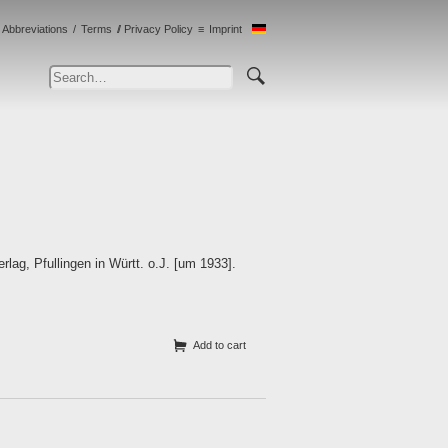
Abbreviations
Terms
Privacy Policy
Imprint
lag, Pfullingen in Württ. o.J. [um 1933].
Add to cart