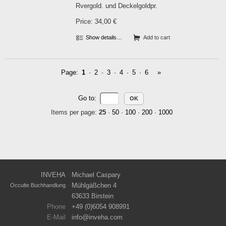
Rvergold. und Deckelgoldpr.
Price: 34,00 €
Show details…
Add to cart
Page:
1
·
2
·
3
·
4
·
5
·
6
»
Go to
:
Items per page:
25
·
50
·
100
·
200
·
1000
INVEHA
Michael Caspary
Mühlgäßchen 4
Occulte Buchhandlung
63633 Birstein
Phone
+49 (0)6054 908991
E-Mail
info
inveha.com
(at)