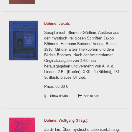
Böhme, Jakob:
Seraphinisch Blumen=Gärtlein. Auslese aus
den mystisch=religiösen Schriften Jakob
Böhmes. Hermann Barsdorf Verlag, Berlin
1918. Mit drei alten Titelkupfern und dem
Bildnis Böhmes. Nach der Amsterdamer
Originalausgabe von 1700 neu
herausgegeben und vermehrt von A. v. d.
Linden. 2 Bl. (Kupfer), XXIII, 1 (Bildnis), 251
S. illustr. blaues OHLwd.
Price: 85,00 €
Show details…
Add to cart
Böhme, Wolfgang (Hrsg.):
Zu dir hin. Über mystische Lebenserfahrung.