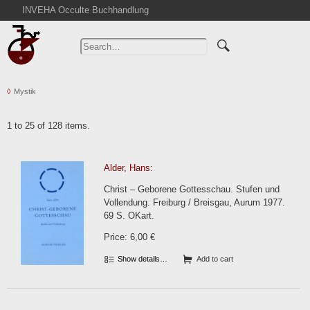
INVEHA Occulte Buchhandlung
Home
Advanced Search
Catalogs
Mystik
Cart
News
1 to 25 of 128 items.
Purchase
Abbreviations
Alder, Hans:
Contact
Christ – Geborene Gottesschau. Stufen und
Terms
Vollendung. Freiburg / Breisgau, Aurum 1977.
69 S. OKart.
Withdrawal
Price: 6,00 €
Privacy Policy
Imprint
Show details…
Add to cart