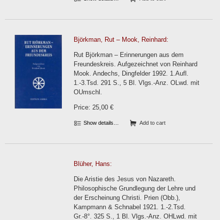
Björkman, Rut – Mook, Reinhard:
Rut Björkman – Erinnerungen aus dem
Freundeskreis. Aufgezeichnet von Reinhard
Mook. Andechs, Dingfelder 1992. 1.Aufl.
1.-3.Tsd. 291 S., 5 Bl. Vlgs.-Anz. OLwd. mit
OUmschl.
Price: 25,00 €
Show details…
Add to cart
Blüher, Hans:
Die Aristie des Jesus von Nazareth.
Philosophische Grundlegung der Lehre und
der Erscheinung Christi. Prien (Obb.),
Kampmann & Schnabel 1921. 1.-2.Tsd.
Gr.-8°. 325 S., 1 Bl. Vlgs.-Anz. OHLwd. mit