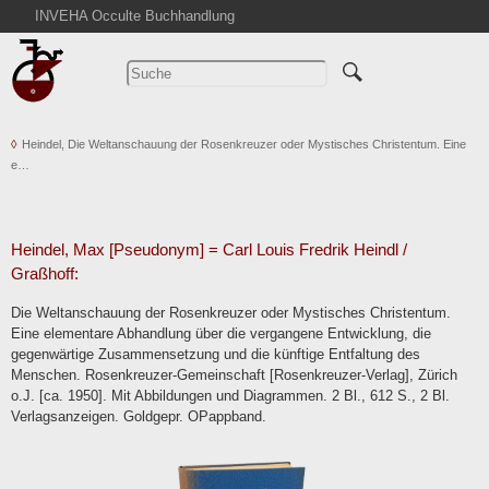
INVEHA Occulte Buchhandlung
Startseite
Detailsuche
Kataloge
Heindel, Die Weltanschauung der Rosenkreuzer oder Mystisches Christentum. Eine
Warenkorb
e…
Aktuelles
Ankauf
Abkürzungen
Heindel, Max [Pseudonym] = Carl Louis Fredrik Heindl /
Graßhoff:
Kontakt
AGB
Die Weltanschauung der Rosenkreuzer oder Mystisches Christentum.
Eine elementare Abhandlung über die vergangene Entwicklung, die
Widerruf
gegenwärtige Zusammensetzung und die künftige Entfaltung des
Menschen. Rosenkreuzer-Gemeinschaft [Rosenkreuzer-Verlag], Zürich
Datenschutz
o.J. [ca. 1950]. Mit Abbildungen und Diagrammen. 2 Bl., 612 S., 2 Bl.
Impressum
Verlagsanzeigen. Goldgepr. OPappband.