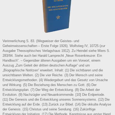
Verinnerlichung S. 83. (Wegweiser der Geistes- und
Geheimwissenschaften – Erste Folge 1926). Wolfstieg IV, 10725 (zur
Ausgabe Theosophisches Verlagshaus 1912). Zu Heindel siehe Miers S.
283/84. Siehe auch bei Harald Lamprecht „Neue Rosenkreuzer. Ein
Handbuch“. – Gegenüber älteren Ausgaben um ein Vorwort, einem
Auszug „Zum Geleit der dritten deutschen Auflage“ und um
„Biographische Notitzen“ erweitert. Inhalt: (1) Die sichtbaren und die
unsichtbaren Welten. (2) Die vier Reiche. (3) Der Mensch und seine
Entwicklungsmethoden. (4) Wiedergeburt und das Gesetz von Ursache
und Wirkung. (5) Die Beziehung des Menschen zu Gott. (6) Der
Entwicklungsplan. (7) Der Weg der Entwicklung. (8) Die Arbeit der
Evolution. (9) Nachzügler und Neuankommende. [10] Die Erdperiode.
(11) Die Genesis und die Entwicklung unseres Sonnensystems. (12) Die
Entwicklung auf der Erde. (13) Zurück zur Bibel. (14) Die okkulte Analyse
der Genesis. (15) Christus und seine Sendung. (16) Zukünftige
Entwicklung der Initiation. (17) Die Methode, Kenntnisse aus erster Hand