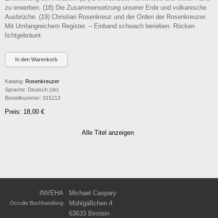
zu erwerben. (18) Die Zusammensetzung unserer Erde und vulkanische
Ausbrüche. (19) Christian Rosenkreuz und der Orden der Rosenkreuzer.
Mit Umfangreichem Register. – Einband schwach berieben. Rücken
lichtgebräunt.
Katalog:
Rosenkreuzer
Sprache:
Deutsch (de)
Bestellnummer:
015213
Preis: 18,00 €
Alle Titel anzeigen
INVEHA
Michael Caspary
Mühlgäßchen 4
Occulte Buchhandlung
63633 Birstein