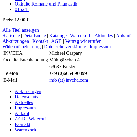
Okkulte Romane und Phantastik
015241
Preis: 12,00 €
Alle Titel anzeigen
Startseite
|
Detailsuche
|
Kataloge
|
Warenkorb
|
Aktuelles
|
Ankauf
|
Abkürzungen
|
Kontakt
|
AGB
|
Vertrag widerrufen
|
Widerrufsbelehrung
|
Datenschutzerklärung
|
Impressum
INVEHA
Michael Caspary
Occulte Buchhandlung
Mühlgäßchen 4
63633 Birstein
Telefon
+49 (0)6054 908991
E-Mail
info
(at)
inveha.com
Abkürzungen
Datenschutz
Aktuelles
Impressum
Ankauf
AGB
|
Widerruf
Kontakt
Warenkorb