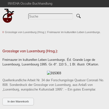
INVEHA Occulte Buchhandlung
Startseite
Detailsuche
Kataloge
Grossloge von Luxemburg (Hrsg.): Freimaurer im kulturellen Leben Luxemburgs.
Warenkorb
Aktuelles
Ankauf
Grossloge von Luxemburg (Hrsg.):
Abkürzungen
Freimaurer im kulturellen Leben Luxemburgs. Éd. Grande Loge de
Kontakt
Luxembourg, Luxembourg 1995. Gr.-8°. 110 S., 1 Bl. illustr. OKarton.
AGB
Widerruf
Quellenkundliche Arbeit Nr. 34 der Forschungsloge Quatuor Coronati No.
Datenschutz
808. Sonderdruck der Grossloge von Luxemburg, aus Anlaß von
„Luxemburg, europäische Kulturstadt 1995“. – Ein gutes Exemplar.
Impressum