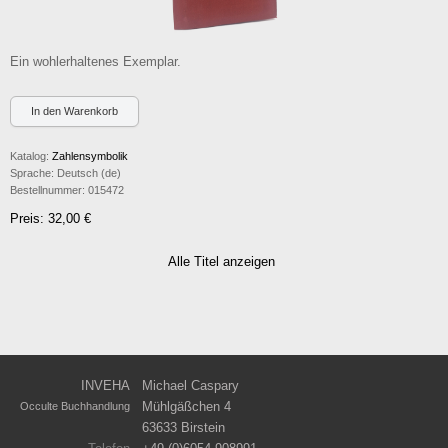
Ein wohlerhaltenes Exemplar.
Katalog:
Zahlensymbolik
Sprache:
Deutsch (de)
Bestellnummer:
015472
Preis: 32,00 €
Alle Titel anzeigen
INVEHA
Michael Caspary
Mühlgäßchen 4
Occulte Buchhandlung
63633 Birstein