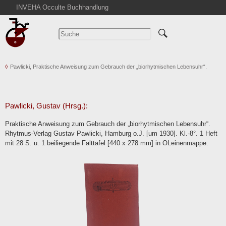
INVEHA Occulte Buchhandlung
Startseite
Detailsuche
Kataloge
Pawlicki, Praktische Anweisung zum Gebrauch der „biorhytmischen Lebensuhr“.
Warenkorb
Aktuelles
Ankauf
Pawlicki, Gustav (Hrsg.):
Abkürzungen
Praktische Anweisung zum Gebrauch der „biorhytmischen Lebensuhr“.
Kontakt
Rhytmus-Verlag Gustav Pawlicki, Hamburg o.J. [um 1930]. Kl.-8°. 1 Heft
mit 28 S. u. 1 beiliegende Falttafel [440 x 278 mm] in OLeinenmappe.
AGB
Widerruf
Datenschutz
Impressum