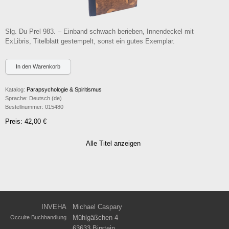
Slg. Du Prel 983. – Einband schwach berieben, Innendeckel mit
ExLibris, Titelblatt gestempelt, sonst ein gutes Exemplar.
Katalog:
Parapsychologie & Spiritismus
Sprache:
Deutsch (de)
Bestellnummer:
015480
Preis: 42,00 €
Alle Titel anzeigen
INVEHA
Michael Caspary
Mühlgäßchen 4
Occulte Buchhandlung
63633 Birstein