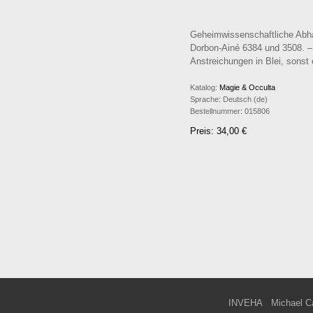
Geheimwissenschaftliche Abhan
Dorbon-Ainé 6384 und 3508. – 
Anstreichungen in Blei, sonst
Katalog:
Magie & Occulta
Sprache:
Deutsch (de)
Bestellnummer:
015806
Preis: 34,00 €
INVEHA
Michael C