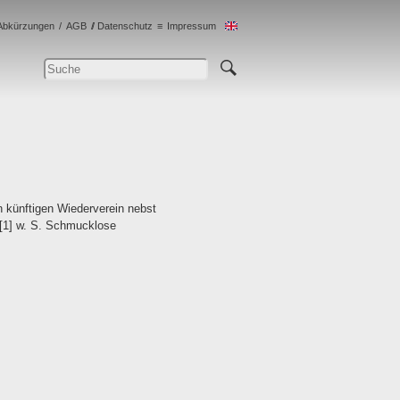
Abkürzungen
AGB
Datenschutz
Impressum
n künftigen Wiederverein nebst
 [1] w. S. Schmucklose