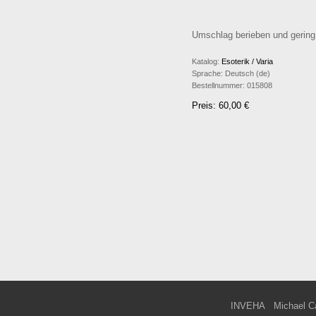
Umschlag berieben und gering „
Katalog:
Esoterik / Varia
Sprache:
Deutsch (de)
Bestellnummer:
015808
Preis: 60,00 €
INVEHA
Michael C