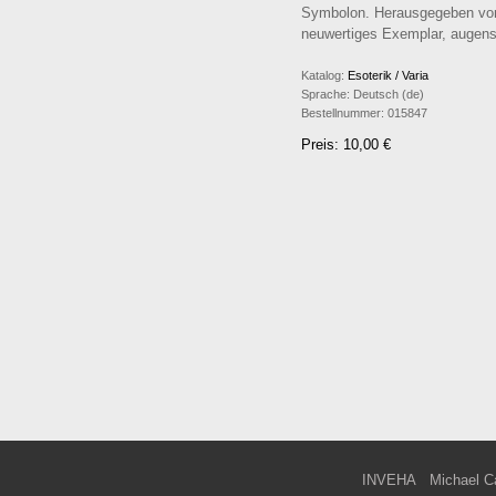
Symbolon. Herausgegeben von 
neuwertiges Exemplar, augens
Katalog:
Esoterik / Varia
Sprache:
Deutsch (de)
Bestellnummer:
015847
Preis: 10,00 €
INVEHA
Michael C