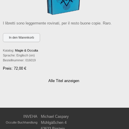
I libretti sono leggermente rovinati, per il resto buone copie. Raro.
Katalog:
Magie & Occulta
Sprache:
Englisch (en)
Bestellnummer:
016019
Preis: 72,00 €
Alle Titel anzeigen
INVEHA
Michael Caspary
Mühlgäßchen 4
Occulte Buchhandlung
63633 Birstein