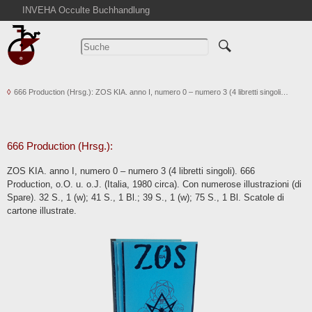
INVEHA Occulte Buchhandlung
Startseite
Detailsuche
Kataloge
666 Production (Hrsg.): ZOS KIA. anno I, numero 0 – numero 3 (4 libretti singoli…
Warenkorb
Aktuelles
Ankauf
666 Production (Hrsg.):
Abkürzungen
ZOS KIA. anno I, numero 0 – numero 3 (4 libretti singoli). 666
Kontakt
Production, o.O. u. o.J. (Italia, 1980 circa). Con numerose illustrazioni (di
Spare). 32 S., 1 (w); 41 S., 1 Bl.; 39 S., 1 (w); 75 S., 1 Bl. Scatole di
AGB
cartone illustrate.
Widerruf
Datenschutz
Impressum