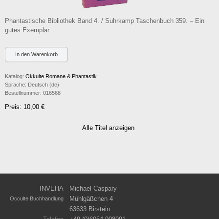
Phantastische Bibliothek Band 4. / Suhrkamp Taschenbuch 359. – Ein
gutes Exemplar.
Katalog:
Okkulte Romane & Phantastik
Sprache:
Deutsch (de)
Bestellnummer:
016568
Preis: 10,00 €
Alle Titel anzeigen
INVEHA
Michael Caspary
Mühlgäßchen 4
Occulte Buchhandlung
63633 Birstein