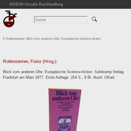
INVEHA Occulte Buchhandlung
Startseite
Detailsuche
Kataloge
Rottensteiner, Blick vom anderen Ufer. Europäische Science-fiction.
Warenkorb
Aktuelles
Ankauf
Rottensteiner, Franz (Hrsg.):
Abkürzungen
Blick vom anderen Ufer. Europäische Science-fiction. Suhrkamp Verlag,
Kontakt
Frankfurt am Main 1977. Erste Auflage. 254 S., 9 Bl. illustr. OKart.
AGB
Widerruf
Datenschutz
Impressum