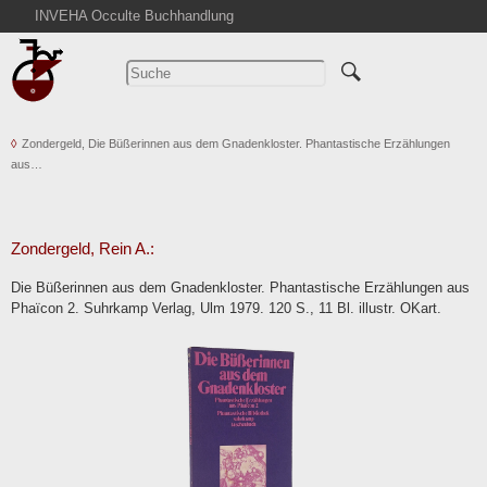
INVEHA Occulte Buchhandlung
Startseite
Detailsuche
Kataloge
Zondergeld, Die Büßerinnen aus dem Gnadenkloster. Phantastische Erzählungen
Warenkorb
aus…
Aktuelles
Ankauf
Abkürzungen
Zondergeld, Rein A.:
Kontakt
Die Büßerinnen aus dem Gnadenkloster. Phantastische Erzählungen aus
Phaïcon 2. Suhrkamp Verlag, Ulm 1979. 120 S., 11 Bl. illustr. OKart.
AGB
Widerruf
Datenschutz
Impressum