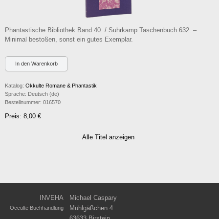
Phantastische Bibliothek Band 40. / Suhrkamp Taschenbuch 632. –
Minimal bestoßen, sonst ein gutes Exemplar.
Katalog:
Okkulte Romane & Phantastik
Sprache:
Deutsch (de)
Bestellnummer:
016570
Preis: 8,00 €
Alle Titel anzeigen
INVEHA
Michael Caspary
Mühlgäßchen 4
Occulte Buchhandlung
63633 Birstein