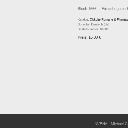
Bloch 1666. – Ein sehr gutes 
Katalog:
Okkulte Romane & Phantas
Sprache:
Deutsch (de)
Bestellnummer:
016810
Preis: 15,00 €
INVEHA
Michael C