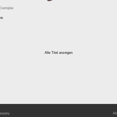
Exemplar.
tik
Alle Titel anzeigen
aspary
Ab