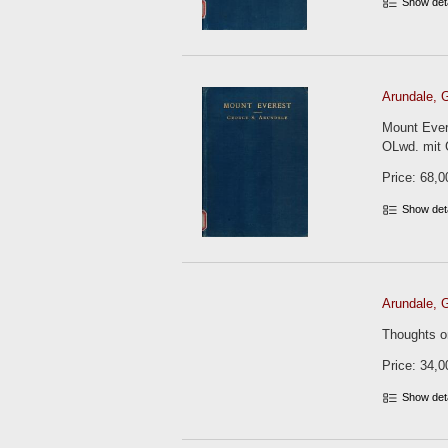
Show det
Arundale, 
Mount Evere
OLwd. mit 
Price: 68,0
Show det
Arundale, 
Thoughts on
Price: 34,0
Show det