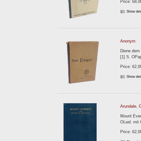
Price: 68,0
Show det
Anonym:
Diene dem 
[1] S. OPa
Price: 62,0
Show det
Arundale, 
Mount Evere
OLwd. mit 
Price: 62,0