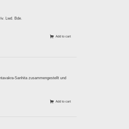
riv. Lwd. Bde.
Add to cart
shtavakra-Sanhita zusammengestellt und
Add to cart