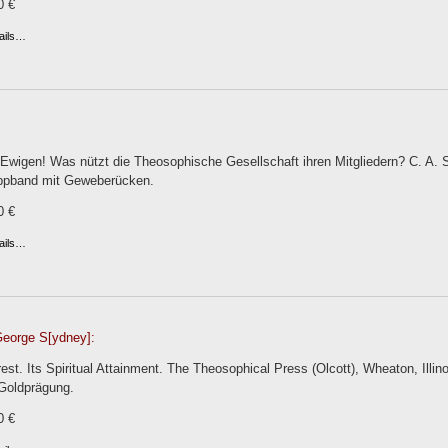
0 €
ails…
Ewigen! Was nützt die Theosophische Gesellschaft ihren Mitgliedern? C. A. 
ppband mit Geweberücken.
0 €
ails…
George S[ydney]:
st. Its Spiritual Attainment. The Theosophical Press (Olcott), Wheaton, Illinoi
Goldprägung.
0 €