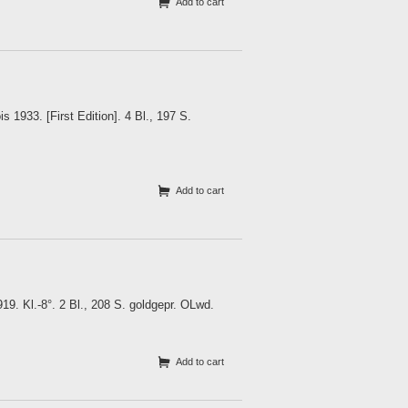
Add to cart
s 1933. [First Edition]. 4 Bl., 197 S.
Add to cart
9. Kl.-8°. 2 Bl., 208 S. goldgepr. OLwd.
Add to cart