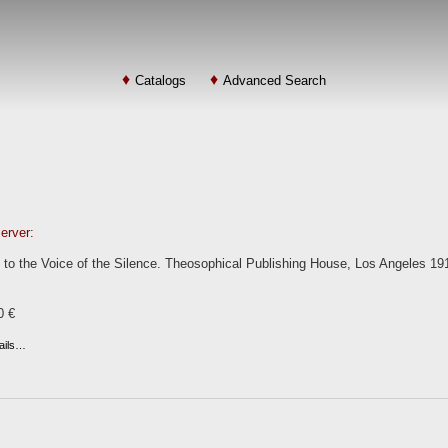
Catalogs
Advanced Search
erver:
 to the Voice of the Silence. Theosophical Publishing House, Los Angeles 1918.
0 €
ails…