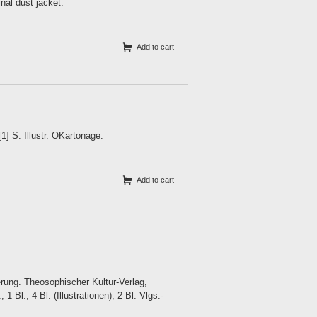
nal dust jacket.
Add to cart
] S. Illustr. OKartonage.
Add to cart
rung. Theosophischer Kultur-Verlag,
 Bl., 4 Bl. (Illustrationen), 2 Bl. Vlgs.-