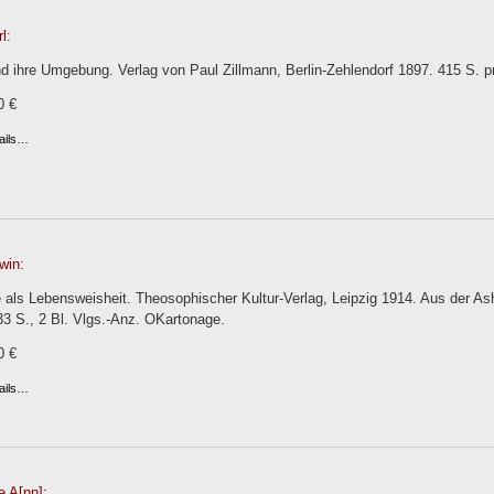
l:
d ihre Umgebung. Verlag von Paul Zillmann, Berlin-Zehlendorf 1897. 415 S. p
0 €
ails…
win:
 als Lebensweisheit. Theosophischer Kultur-Verlag, Leipzig 1914. Aus der A
33 S., 2 Bl. Vlgs.-Anz. OKartonage.
0 €
ails…
e A[nn]: