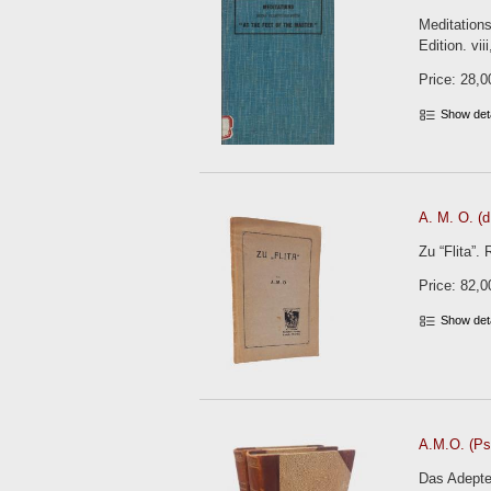
Meditations
Edition. vii
Price: 28,0
Show det
A. M. O. (d
Zu “Flita”.
Price: 82,0
Show det
A.M.O. (Ps.
Das Adepten