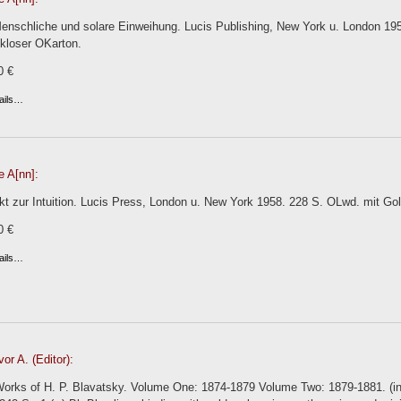
 Menschliche und solare Einweihung. Lucis Publishing, New York u. London 195
kloser OKarton.
0 €
ails…
e A[nn]:
kt zur Intuition. Lucis Press, London u. New York 1958. 228 S. OLwd. mit Go
0 €
ails…
or A. (Editor):
orks of H. P. Blavatsky. Volume One: 1874-1879 Volume Two: 1879-1881. (in