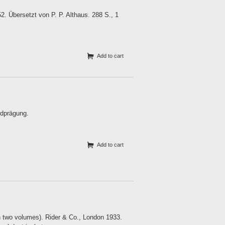
2. Übersetzt von P. P. Althaus. 288 S., 1
Add to cart
ldprägung.
Add to cart
 two volumes). Rider & Co., London 1933.