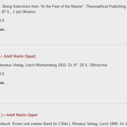
. Being Selections from “At the Feet of the Master”. Theosophical Publishing
i, 97 S., 1 (w) OKarton.
0 €
ails…
.i. Adolf Martin Oppel):
 Renatus Verlag, Lorch-Württemberg 1910. Gr.-8°. 28 S. OBroschur.
0 €
ails…
) = Adolf Martin Oppel:
buch. Erster und zweiter Band (in 2 Bdn.). Renatus Verlag, Lorch 1906. Gr.-8°.