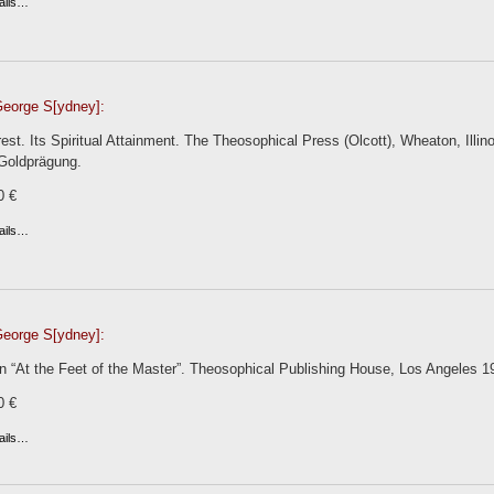
ails…
George S[ydney]:
st. Its Spiritual Attainment. The Theosophical Press (Olcott), Wheaton, Illinoi
Goldprägung.
0 €
ails…
George S[ydney]:
 “At the Feet of the Master”. Theosophical Publishing House, Los Angeles 191
0 €
ails…