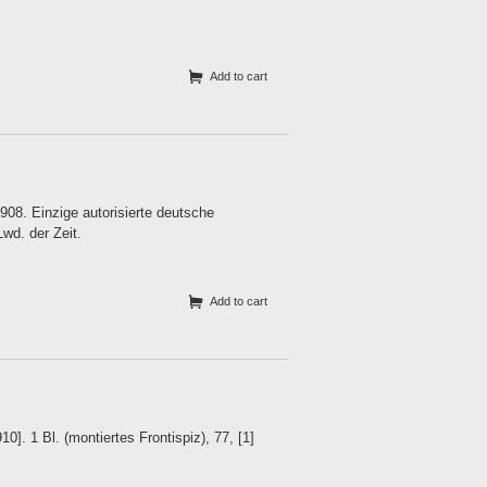
Add to cart
908. Einzige autorisierte deutsche
Lwd. der Zeit.
Add to cart
]. 1 Bl. (montiertes Frontispiz), 77, [1]