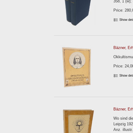
358, 1 (w);
Price: 280,
Show det
Bäzner, Erh
Okkultismus
Price: 24,0
Show det
Bäzner, Erh
Wo sind di
Leipzig 192
Anz. illust