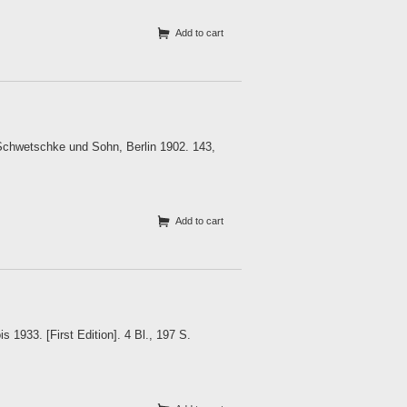
Add to cart
Schwetschke und Sohn, Berlin 1902. 143,
Add to cart
s 1933. [First Edition]. 4 Bl., 197 S.