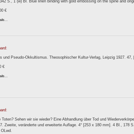
 342 S., 1 (w) Bl. Blue linen binding with gold embossing on the spine and origi
00 €
ails…
ard:
 und Pseudo-Okkultismus. Theosophischer Kultur-Verlag, Leipzig 1927. 47, [1
0 €
ails…
ard:
e Toten? Sehen wir sie wieder? Eine Abhandlung über Tod und Wiederverkörpe
7. Zweite, veränderte und erweiterte Auflage. 4° [253 x 180 mm]. 4 Bl., 178 S., 1
r. OLwd.