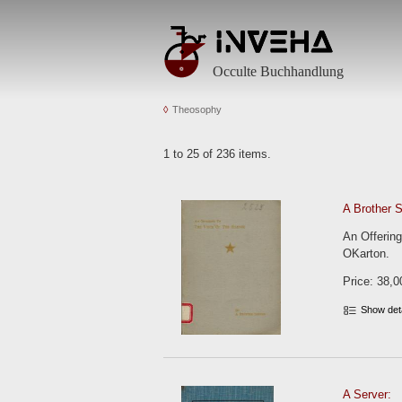
Occulte Buchhandlung
Theosophy
1 to 25 of 236 items.
A Brother S
An Offering
OKarton.
Price: 38,0
Show det
A Server: