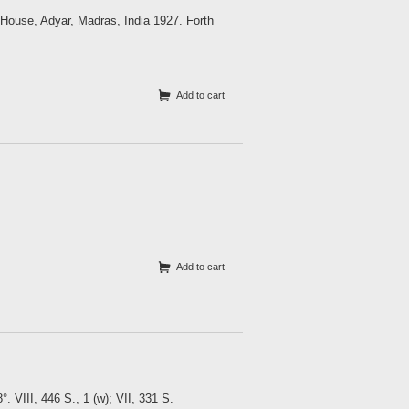
 House, Adyar, Madras, India 1927. Forth
Add to cart
Add to cart
 VIII, 446 S., 1 (w); VII, 331 S.