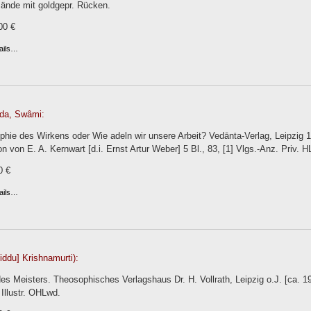
Bände mit goldgepr. Rücken.
00 €
ails…
da, Swâmi:
phie des Wirkens oder Wie adeln wir unsere Arbeit? Vedānta-Verlag, Leipzig 1
 von E. A. Kernwart [d.i. Ernst Artur Weber] 5 Bl., 83, [1] Vlgs.-Anz. Priv. H
0 €
ails…
iddu] Krishnamurti):
s Meisters. Theosophisches Verlagshaus Dr. H. Vollrath, Leipzig o.J. [ca. 1910
 Illustr. OHLwd.