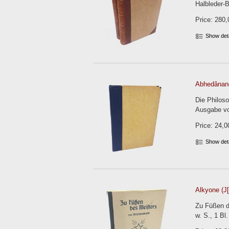
Halbleder-
Price: 280,
Show det
Abhedânan
Die Philoso
Ausgabe von
Price: 24,0
Show det
Alkyone (J[
Zu Füßen de
w. S., 1 Bl.