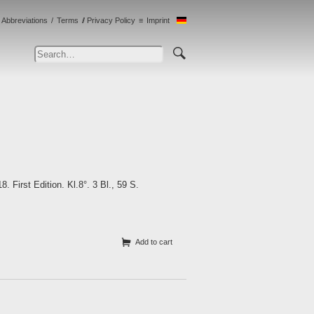
Abbreviations
Terms
Privacy Policy
Imprint
 First Edition. Kl.8°. 3 Bl., 59 S.
Add to cart