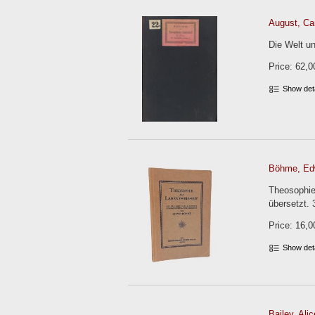
August, Car
Die Welt un
Price: 62,0
Show det
Böhme, Ed
Theosophie
übersetzt. 
Price: 16,0
Show det
Bailey, Alic