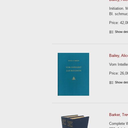
Initiation.
Bl. schmuc
Price: 42,0
Show det
Bailey, Alic
Vom Intelle
Price: 26,0
Show det
Barker, Trev
Complete W