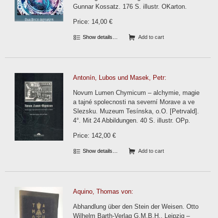
Gunnar Kossatz. 176 S. illustr. OKarton.
Price: 14,00 €
Show details…
Add to cart
Antonín, Lubos und Masek, Petr:
Novum Lumen Chymicum – alchymie, magie
a tajné spolecnosti na severní Morave a ve
Slezsku. Muzeum Tesínska, o.O. [Petrvald].
4°. Mit 24 Abbildungen. 40 S. illustr. OPp.
Price: 142,00 €
Show details…
Add to cart
Aquino, Thomas von:
Abhandlung über den Stein der Weisen. Otto
Wilhelm Barth-Verlag G.M.B.H., Leipzig –