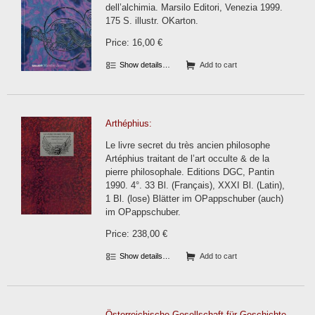
dell’alchimia. Marsilo Editori, Venezia 1999.
175 S. illustr. OKarton.
Price: 16,00 €
Show details…
Add to cart
Arthéphius:
Le livre secret du très ancien philosophe
Artéphius traitant de l’art occulte & de la
pierre philosophale. Editions DGC, Pantin
1990. 4°. 33 Bl. (Français), XXXI Bl. (Latin),
1 Bl. (lose) Blätter im OPappschuber (auch)
im OPappschuber.
Price: 238,00 €
Show details…
Add to cart
Österreichische Gesellschaft für Geschichte