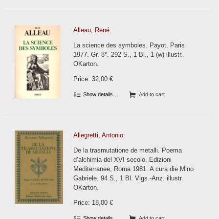
Alleau, René:
La science des symboles. Payot, Paris
1977. Gr.-8°. 292 S., 1 Bl., 1 (w) illustr.
OKarton.
Price: 32,00 €
Show details…
Add to cart
Allegretti, Antonio:
De la trasmutatione de metalli. Poema
d’alchimia del XVI secolo. Edizioni
Mediterranee, Roma 1981. A cura die Mino
Gabriele. 94 S., 1 Bl. Vlgs.-Anz. illustr.
OKarton.
Price: 18,00 €
Show details…
Add to cart