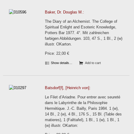
Baker, Dr. Douglas M.:
The Diary of an Alchemist. The College of
Spiritual Enlight and Esoteric Knowledge,
Potters Bar 1977. 4°. Mit zahlreichen
farbigen Abbildungen. 103, 47 S., 1 Bl., 2 (w)
illustr. OKarton.
Price: 22,00 €
Show details…
Add to cart
Batsdorf[f], [Heinrich von]:
Le Filet d’Ariadne. Pour entrer avec seureté
dans le Labyrinthe de la Philosophie
Hermétique. J.-C. Bailly, Paris 1984. 1 (w),
14 Bl., 2 (w), 4 Bl., 176 S., 15 Bl. (Table des
matieres), 1 (Falttafel), 1 Bl., 1 (w), 1 Bl., 1
(w) illustr. OKarton: