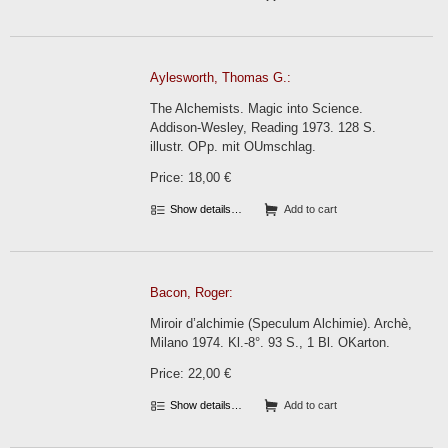
Aylesworth, Thomas G.:
The Alchemists. Magic into Science.
Addison-Wesley, Reading 1973. 128 S.
illustr. OPp. mit OUmschlag.
Price: 18,00 €
Show details…
Add to cart
Bacon, Roger:
Miroir d’alchimie (Speculum Alchimie). Archè,
Milano 1974. Kl.-8°. 93 S., 1 Bl. OKarton.
Price: 22,00 €
Show details…
Add to cart