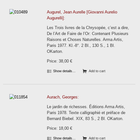
Augurel, Jean Aurelle [Giovanni Aurelio
Augurelli]:
Les Trois livres de la Chrysopée, c’est a dire,
De l’Art de Faire de l’Or: Contenant Plusieurs
Raisons et Choses Naturelles. Arma Artis,
Paris 1977. Kl.-8°. 2 Bl., 130 S., 1 Bl.
OKarton.
Price: 38,00 €
Show details…
Add to cart
Aurach, Georges:
Le jardin de richesses. Éditions Arma Artis,
Paris 1978. Texte calligraphié et préface de
Bernard Biebel. XIX, 83 S., 2 Bl. OKarton.
Price: 18,00 €
Show details…
Add to cart