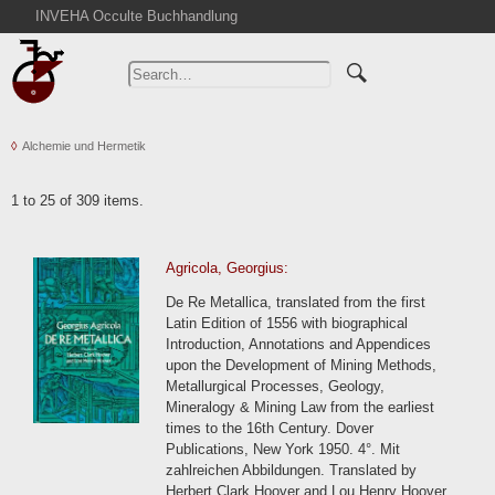
INVEHA Occulte Buchhandlung
Home
Advanced Search
Catalogs
Alchemie und Hermetik
Cart
News
1 to 25 of 309 items.
Purchase
Abbreviations
Agricola, Georgius:
Contact
De Re Metallica, translated from the first
Terms
Latin Edition of 1556 with biographical
Introduction, Annotations and Appendices
Withdrawal
upon the Development of Mining Methods,
Privacy Policy
Metallurgical Processes, Geology,
Mineralogy & Mining Law from the earliest
Imprint
times to the 16th Century. Dover
Publications, New York 1950. 4°. Mit
zahlreichen Abbildungen. Translated by
Herbert Clark Hoover and Lou Henry Hoover.