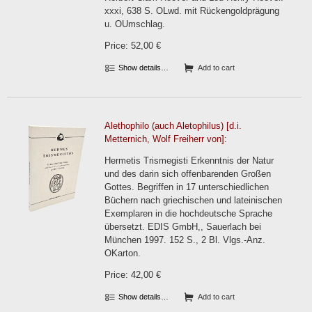
xxxi, 638 S. OLwd. mit Rückengoldprägung
u. OUmschlag.
Price: 52,00 €
Show details…
Add to cart
Alethophilo (auch Aletophilus) [d.i.
Metternich, Wolf Freiherr von]:
Hermetis Trismegisti Erkenntnis der Natur
und des darin sich offenbarenden Großen
Gottes. Begriffen in 17 unterschiedlichen
Büchern nach griechischen und lateinischen
Exemplaren in die hochdeutsche Sprache
übersetzt. EDIS GmbH,, Sauerlach bei
München 1997. 152 S., 2 Bl. Vlgs.-Anz.
OKarton.
Price: 42,00 €
Show details…
Add to cart