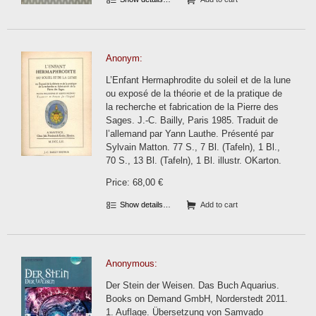
Anonym:
L’Enfant Hermaphrodite du soleil et de la lune
ou exposé de la théorie et de la pratique de
la recherche et fabrication de la Pierre des
Sages. J.-C. Bailly, Paris 1985. Traduit de
l’allemand par Yann Lauthe. Présenté par
Sylvain Matton. 77 S., 7 Bl. (Tafeln), 1 Bl.,
70 S., 13 Bl. (Tafeln), 1 Bl. illustr. OKarton.
Price: 68,00 €
Show details…
Add to cart
Anonymous:
Der Stein der Weisen. Das Buch Aquarius.
Books on Demand GmbH, Norderstedt 2011.
1. Auflage. Übersetzung von Samvado