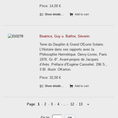
Price: 14,00 €
Show details…
Add to cart
Beatrice, Guy u. Batfroi, Séverin:
Terre du Dauphin & Grand OEuvie Solaire.
L’Histoire dans ses rapports avec la
Philosophie Hermétique. Dervy-Livres, Paris
1976. Gr.-8°. Avant-propos de Jacques
d’Arès. Préface d’Eugène Canseliet. 296 S.,
3 Bl. illustr. OKarton.
Price: 32,00 €
Show details…
Add to cart
Page:
1
·
2
·
3
·
4
· ... ·
12
·
13
»
Go to
: