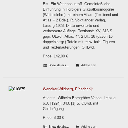
Eis. Ein Weltenbaustoff. Gemeinfaßliche
Einführung in Hörbigers Glazialkosmogonie
(Welteislehre) mit einem Atlas. (Textband und
Atlas = 2 Bde.). R. Voigtländer Verlag,
Leipzig 1928. Dritte erweiterte und
verbesserte Auflage. Textband: XV, 316 S.
gepr. OLwd.; Atlas: 4°. 2 Bl., 18 (davon 16
doppelblattgr.) Tafeln mit teilw. farb. Figuren
und Texterläuterungen. OHLwd.
Price: 142,00 €
Show details…
Add to cart
Wencker-Wildberg, F[riedrich]:
Atlantis. Wilhelm Borngräber Verlag, Leipzig
o.J. [1924]. 343, [1] S. OLwd. mit
Goldprägung.
Price: 8,00 €
Show details…
Add to cart