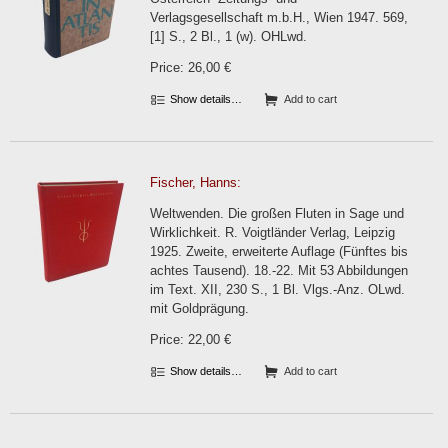
Verlagsgesellschaft m.b.H., Wien 1947. 569,
[1] S., 2 Bl., 1 (w). OHLwd.
Price: 26,00 €
Show details…
Add to cart
Fischer, Hanns:
Weltwenden. Die großen Fluten in Sage und
Wirklichkeit. R. Voigtländer Verlag, Leipzig
1925. Zweite, erweiterte Auflage (Fünftes bis
achtes Tausend). 18.-22. Mit 53 Abbildungen
im Text. XII, 230 S., 1 Bl. Vlgs.-Anz. OLwd.
mit Goldprägung.
Price: 22,00 €
Show details…
Add to cart