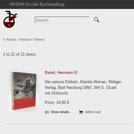
INVEHA Occulte Buchhandlung
Home
Advanced Search
Catalogs
Atlantis / Hohlwelt / Welteis
Cart
News
1 to 21 of 21 items.
Purchase
Abbreviations
Bartel, Hermann R.:
Contact
Der weisse Elefant. Atlantis-Roman. Röttger
Terms
Verlag, Bad Harzburg 1950. 344 S. OLwd.
mit OUmschl.
Withdrawal
Price: 14,00 €
Privacy Policy
Imprint
Show details…
Add to cart