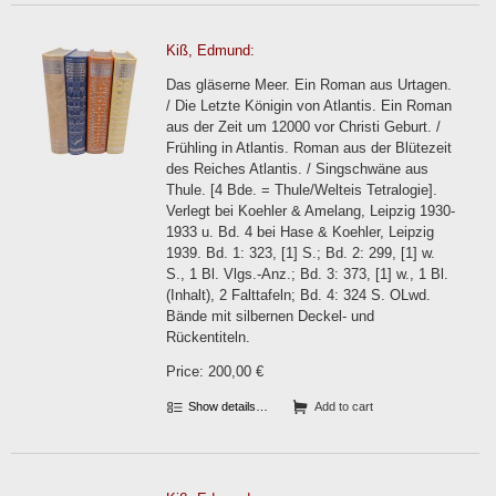
Kiß, Edmund:
Das gläserne Meer. Ein Roman aus Urtagen.
/ Die Letzte Königin von Atlantis. Ein Roman
aus der Zeit um 12000 vor Christi Geburt. /
Frühling in Atlantis. Roman aus der Blütezeit
des Reiches Atlantis. / Singschwäne aus
Thule. [4 Bde. = Thule/Welteis Tetralogie].
Verlegt bei Koehler & Amelang, Leipzig 1930-
1933 u. Bd. 4 bei Hase & Koehler, Leipzig
1939. Bd. 1: 323, [1] S.; Bd. 2: 299, [1] w.
S., 1 Bl. Vlgs.-Anz.; Bd. 3: 373, [1] w., 1 Bl.
(Inhalt), 2 Falttafeln; Bd. 4: 324 S. OLwd.
Bände mit silbernen Deckel- und
Rückentiteln.
Price: 200,00 €
Show details…
Add to cart