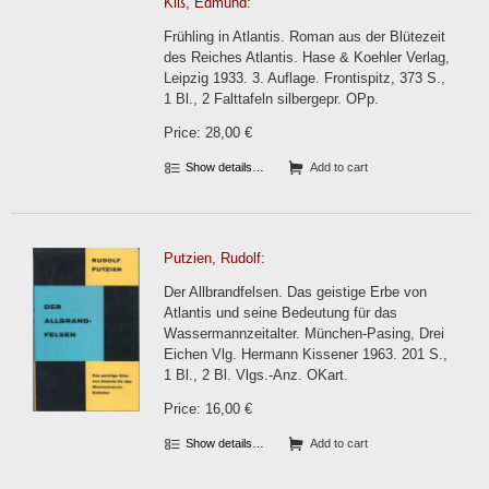
Kiß, Edmund:
Frühling in Atlantis. Roman aus der Blütezeit
des Reiches Atlantis. Hase & Koehler Verlag,
Leipzig 1933. 3. Auflage. Frontispitz, 373 S.,
1 Bl., 2 Falttafeln silbergepr. OPp.
Price: 28,00 €
Show details…
Add to cart
Putzien, Rudolf:
Der Allbrandfelsen. Das geistige Erbe von
Atlantis und seine Bedeutung für das
Wassermannzeitalter. München-Pasing, Drei
Eichen Vlg. Hermann Kissener 1963. 201 S.,
1 Bl., 2 Bl. Vlgs.-Anz. OKart.
Price: 16,00 €
Show details…
Add to cart