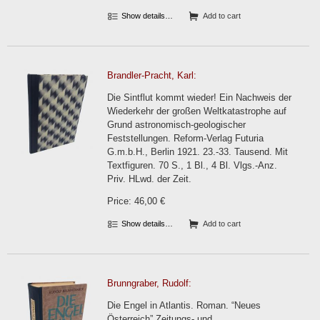
Show details…
Add to cart
Brandler-Pracht, Karl:
Die Sintflut kommt wieder! Ein Nachweis der
Wiederkehr der großen Weltkatastrophe auf
Grund astronomisch-geologischer
Feststellungen. Reform-Verlag Futuria
G.m.b.H., Berlin 1921. 23.-33. Tausend. Mit
Textfiguren. 70 S., 1 Bl., 4 Bl. Vlgs.-Anz.
Priv. HLwd. der Zeit.
Price: 46,00 €
Show details…
Add to cart
Brunngraber, Rudolf:
Die Engel in Atlantis. Roman. “Neues
Österreich” Zeitungs- und