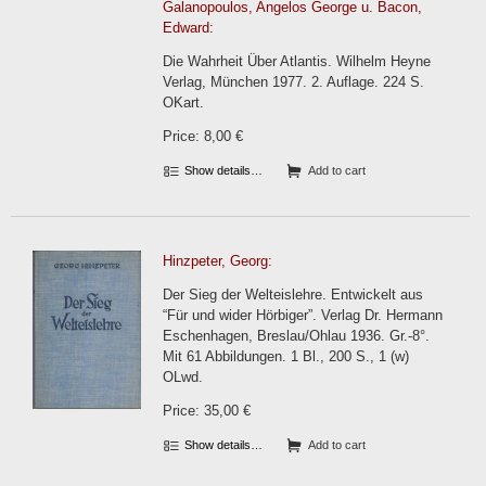
Galanopoulos, Angelos George u. Bacon,
Edward:
Die Wahrheit Über Atlantis. Wilhelm Heyne
Verlag, München 1977. 2. Auflage. 224 S.
OKart.
Price: 8,00 €
Show details…
Add to cart
Hinzpeter, Georg:
Der Sieg der Welteislehre. Entwickelt aus
“Für und wider Hörbiger”. Verlag Dr. Hermann
Eschenhagen, Breslau/Ohlau 1936. Gr.-8°.
Mit 61 Abbildungen. 1 Bl., 200 S., 1 (w)
OLwd.
Price: 35,00 €
Show details…
Add to cart