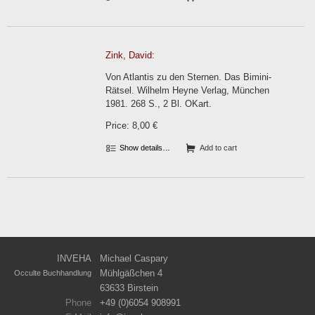
Zink, David:
Von Atlantis zu den Sternen. Das Bimini-
Rätsel. Wilhelm Heyne Verlag, München
1981. 268 S., 2 Bl. OKart.
Price: 8,00 €
Show details…
Add to cart
INVEHA
Michael Caspary
Mühlgäßchen 4
Occulte Buchhandlung
63633 Birstein
Phone
+49 (0)6054 908991