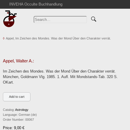
INVEHA Occulte Buchhandlung
Home
Advanced Search
Catalogs
Appel, Im Zeichen des Mondes. Was der Mond Über den Charakter verrät.
Cart
News
Purchase
Appel, Walter A.:
Abbreviations
Im Zeichen des Mondes. Was der Mond Über den Charakter verrät.
Contact
München, Goldmann Vlg. 1985. 1. Aufl. Mit Mondstands-Tab. 320 S.
OKart.
Terms
Withdrawal
Privacy Policy
Imprint
Catalog:
Astrology
Language:
German (de)
Order Number:
00067
Price: 9,00 €