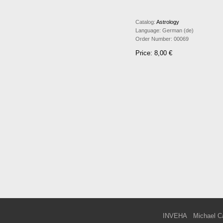
Catalog:
Astrology
Language:
German (de)
Order Number:
00069
Price: 8,00 €
INVEHA
Michael C