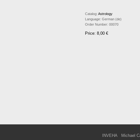
Catalog:
Astrology
Language:
German (de)
Order Number:
00070
Price: 8,00 €
INVEHA
Michael C