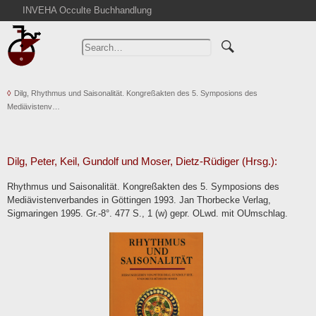
INVEHA Occulte Buchhandlung
Home
Advanced Search
Catalogs
Dilg, Rhythmus und Saisonalität. Kongreßakten des 5. Symposions des
Cart
Mediävistenv…
News
Purchase
Abbreviations
Dilg, Peter, Keil, Gundolf und Moser, Dietz-Rüdiger (Hrsg.):
Contact
Rhythmus und Saisonalität. Kongreßakten des 5. Symposions des
Mediävistenverbandes in Göttingen 1993. Jan Thorbecke Verlag,
Terms
Sigmaringen 1995. Gr.-8°. 477 S., 1 (w) gepr. OLwd. mit OUmschlag.
Withdrawal
Privacy Policy
Imprint