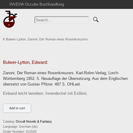
INVEHA Occulte Buchhandlung
Home
Advanced Search
Catalogs
Bulwer-Lytton, Zanoni. Der Roman eines Rosenkreuzers.
Cart
News
Purchase
Bulwer-Lytton, Edward:
Abbreviations
Zanoni. Der Roman eines Rosenkreuzers. Karl-Rohm-Verlag, Lorch-
Contact
Württemberg 1952. 5. Neuauflage der Übersetzung. Aus dem Englischen
übersetzt von Gustav Pfitzer. 487 S. OHLwd.
Terms
Einband leicht berieben. Innendeckel mit Exlibris.
Withdrawal
Privacy Policy
Imprint
Catalog:
Occult Novels & Fantasy
Language:
German (de)
Order Number:
012526