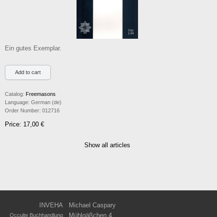
Ein gutes Exemplar.
Catalog:
Freemasons
Language:
German (de)
Order Number:
012716
Price: 17,00 €
Show all articles
INVEHA
Michael Caspary
Mühlgäßchen 4
Occulte Buchhandlung