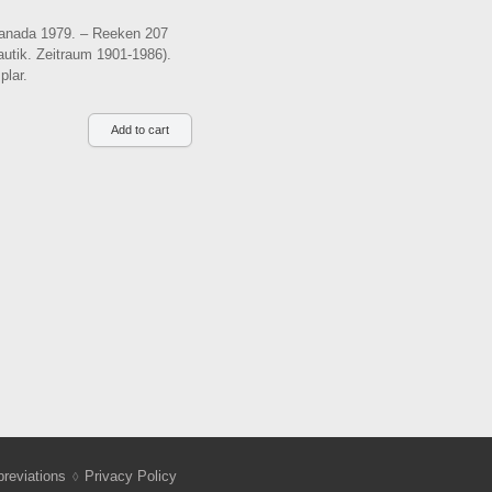
Canada 1979. – Reeken 207
autik. Zeitraum 1901-1986).
plar.
reviations
Privacy Policy