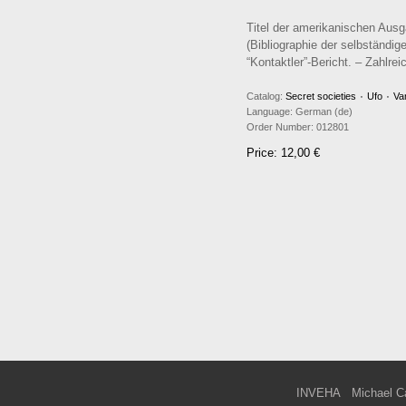
Titel der amerikanischen Au
(Bibliographie der selbständi
“Kontaktler”-Bericht. – Zahlre
Catalog:
Secret societies ۰ Ufo ۰ Va
Language:
German (de)
Order Number:
012801
Price: 12,00 €
INVEHA
Michael C