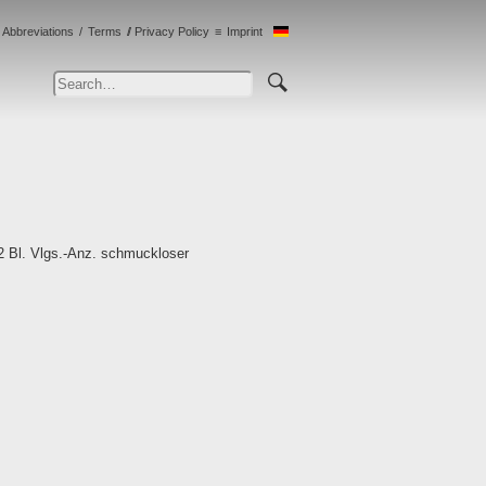
Abbreviations
Terms
Privacy Policy
Imprint
2 Bl. Vlgs.-Anz. schmuckloser