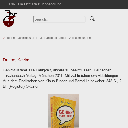
INVEHA Occulte Buchhandlung
Home
Advanced Search
Catalogs
Dutton, Gehirnflüsterer. Die Fähigkeit, andere zu beeinflussen.
Cart
News
Purchase
Dutton, Kevin:
Abbreviations
Gehirnflüsterer. Die Fähigkeit, andere zu beeinflussen. Deutscher
Contact
Taschenbuch Verlag, München 2011. Mit zahlreichen s/w Abbildungen.
Aus dem Englischen von Klaus Binder und Bernd Leineweber. 348 S., 2
Terms
Bl. (Register) OKarton.
Withdrawal
Privacy Policy
Imprint