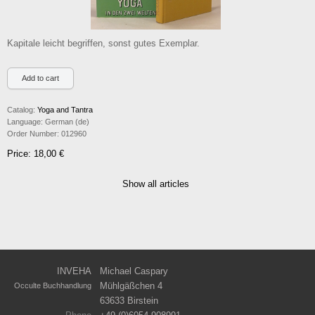
Kapitale leicht begriffen, sonst gutes Exemplar.
Catalog:
Yoga and Tantra
Language:
German (de)
Order Number:
012960
Price: 18,00 €
Show all articles
INVEHA
Michael Caspary
Mühlgäßchen 4
Occulte Buchhandlung
63633 Birstein