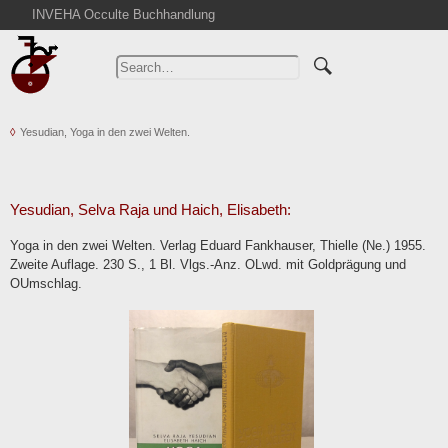
INVEHA Occulte Buchhandlung
Home
Advanced Search
Catalogs
Yesudian, Yoga in den zwei Welten.
Cart
News
Purchase
Yesudian, Selva Raja und Haich, Elisabeth:
Abbreviations
Yoga in den zwei Welten. Verlag Eduard Fankhauser, Thielle (Ne.) 1955.
Contact
Zweite Auflage. 230 S., 1 Bl. Vlgs.-Anz. OLwd. mit Goldprägung und
OUmschlag.
Terms
Withdrawal
Privacy Policy
Imprint