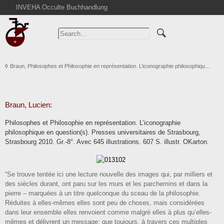
INVEHA Occulte Buchhandlung
Home
Advanced Search
Catalogs
Braun, Philosophes et Philosophie en représentation. L’iconographie philosophiqu…
Cart
News
Purchase
Braun, Lucien:
Abbreviations
Philosophes et Philosophie en représentation. L’iconographie
Contact
philosophique en question(s). Presses universitaires de Strasbourg,
Strasbourg 2010. Gr.-8°. Avec 645 illustrations. 607 S. illustr. OKarton.
Terms
Withdrawal
Privacy Policy
“Se trouve tentée ici une lecture nouvelle des images qui, par milliers et
des siècles durant, ont paru sur les murs et les parchemins et dans la
Imprint
pierre – marquées à un titre quelconque du sceau de la philosophie.
Réduites à elles-mêmes elles sont peu de choses, mais considérées
dans leur ensemble elles renvoient comme malgré elles à plus qu’elles-
mêmes et délivrent un message: que toujours, à travers ces multiples