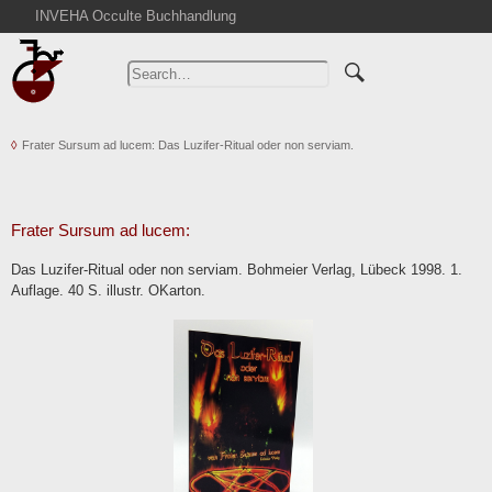
INVEHA Occulte Buchhandlung
Home
Advanced Search
Catalogs
Frater Sursum ad lucem: Das Luzifer-Ritual oder non serviam.
Cart
News
Purchase
Frater Sursum ad lucem:
Abbreviations
Das Luzifer-Ritual oder non serviam. Bohmeier Verlag, Lübeck 1998. 1.
Contact
Auflage. 40 S. illustr. OKarton.
Terms
Withdrawal
Privacy Policy
Imprint