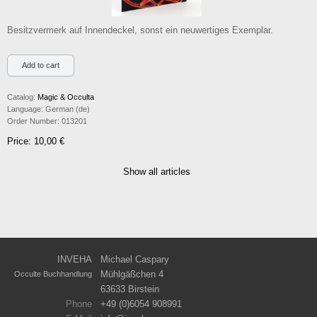
Besitzvermerk auf Innendeckel, sonst ein neuwertiges Exemplar.
Catalog:
Magic & Occulta
Language:
German (de)
Order Number:
013201
Price: 10,00 €
Show all articles
INVEHA
Michael Caspary
Mühlgäßchen 4
Occulte Buchhandlung
63633 Birstein
Phone
+49 (0)6054 908991