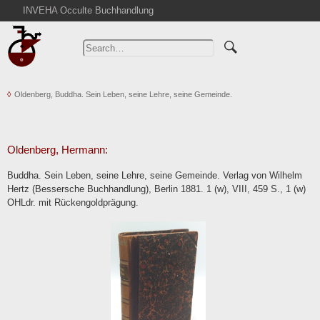
INVEHA Occulte Buchhandlung
Home
Advanced Search
Catalogs
Oldenberg, Buddha. Sein Leben, seine Lehre, seine Gemeinde.
Cart
News
Purchase
Oldenberg, Hermann:
Abbreviations
Buddha. Sein Leben, seine Lehre, seine Gemeinde. Verlag von Wilhelm
Contact
Hertz (Bessersche Buchhandlung), Berlin 1881. 1 (w), VIII, 459 S., 1 (w)
OHLdr. mit Rückengoldprägung.
Terms
Withdrawal
Privacy Policy
Imprint