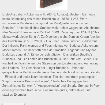
Erste Ausgabe. – Ackermann II, 763 (3. Auflage). Bechert: Bis heute
beste Darstellung des frühen Buddhismus”. BFBL 1.253 “Erste
umfassende Darstellung aufgrund der Pali-Quellen in deutscher
Sprache”. “Unentbehrliches Standartwerk, schon wegen des Abschnittes
über Vinaya”. Hanayama 9629. Held 1349. Regamey (nur 12 Aufl.) “Das
Meisterwerk dieser Schule”. Zu Oldenberg siehe Damien Keown “Lexikon
des Buddhismus” S. 182/183. – U.a. über: Indien und der Buddhismus.
Der indische Pantheismus und Pessimismus vor Buddha. Asketentum.
Mönchsorden. Die Beschaffenheit der Tradition. Legende und Mythos.
Buddha’s Jugend. Anfänge der Lehrtätigkeit. Das Wirken Buddha’s.
Buddha’s Tod. Die Lehren des Buddhismus. Der Satz vom Leiden. Die
vier heiligen Wahrheiten. Die Sätze von der Entstehung und Aufhebung
des Leidens. Die Gemeinde der Jünger Buddha’s. Ueber das
geographische Verhältnis der vedischen und der buddhistischen Literatur.
– Einband und Leder leicht berieben. Titelblatt mehrfach gestempelt:
“Geprüft – keine Beanstandungen”; “Deutsches Pädagogisches
Zentralinstitut Schwerin”; “Ausgeschieden” und ein priv. Stempel in Form
einer ägyptischen Kartusche. Gesamt ein gutes, dekoratives und
stabiles Exemplar.