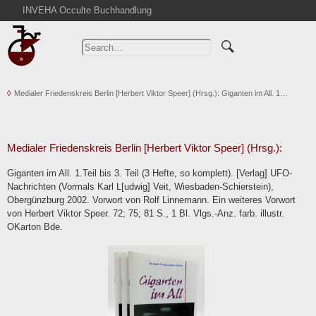
INVEHA Occulte Buchhandlung
Home
Advanced Search
Catalogs
Medialer Friedenskreis Berlin [Herbert Viktor Speer] (Hrsg.): Giganten im All. 1…
Cart
News
Purchase
Medialer Friedenskreis Berlin [Herbert Viktor Speer] (Hrsg.):
Abbreviations
Giganten im All. 1.Teil bis 3. Teil (3 Hefte, so komplett). [Verlag] UFO-
Contact
Nachrichten (Vormals Karl L[udwig] Veit, Wiesbaden-Schierstein),
Obergünzburg 2002. Vorwort von Rolf Linnemann. Ein weiteres Vorwort
Terms
von Herbert Viktor Speer. 72; 75; 81 S., 1 Bl. Vlgs.-Anz. farb. illustr.
Withdrawal
OKarton Bde.
Privacy Policy
Imprint