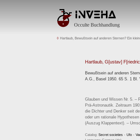
Occulte Buchhandlung
Hartlaub, Bewußtsein auf anderen Sternen? Ein klei
Hartlaub, G[ustav] F[riedric
Bewußtsein auf anderen Stern
A.G., Basel 1950. 65 S. 1 Bl
Glauben und Wissen Nr. 5. – R
Prä-Astronautik. Zeitraum 190
die Dichter und Denker seit d
oder um rationale Hypothesen 
(Auszug Klappentext). – Umsch
Catalog:
Secret societies ۰ Ufo ۰ Va