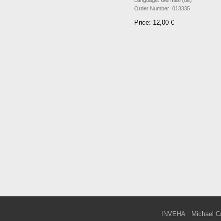
Language:
German (de)
Order Number:
013335
Price: 12,00 €
INVEHA
Michael C