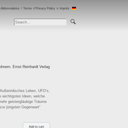
Abbreviations
Terms
Privacy Policy
Imprint
hnern. Ernst Reinhardt Verlag
 Außerirdisches Leben, UFO’s,
e wichtigsten Ideen, welche
 mehr geistergläubige Träume
 zur jüngsten Gegenwart”