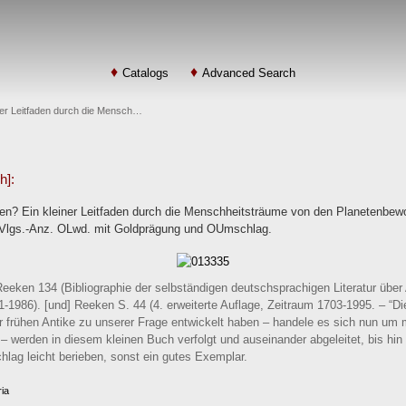
Catalogs
Advanced Search
ner Leitfaden durch die Mensch…
h]:
en? Ein kleiner Leitfaden durch die Menschheitsträume von den Planetenbewo
. Vlgs.-Anz. OLwd. mit Goldprägung und OUmschlag.
eeken 134 (Bibliographie der selbständigen deutschsprachigen Literatur über
1-1986). [und] Reeken S. 44 (4. erweiterte Auflage, Zeitraum 1703-1995. – “Di
er frühen Antike zu unserer Frage entwickelt haben – handele es sich nun um
– werden in diesem kleinen Buch verfolgt und auseinander abgeleitet, bis hin
lag leicht berieben, sonst ein gutes Exemplar.
ria